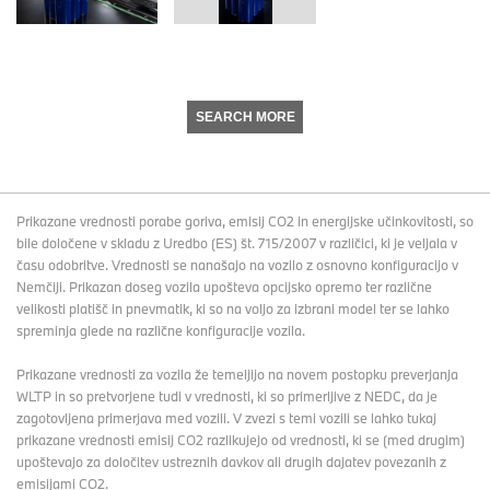
SEARCH MORE
Prikazane vrednosti porabe goriva, emisij CO2 in energijske učinkovitosti, so
bile določene v skladu z Uredbo (ES) št. 715/2007 v različici, ki je veljala v
času odobritve. Vrednosti se nanašajo na vozilo z osnovno konfiguracijo v
Nemčiji. Prikazan doseg vozila upošteva opcijsko opremo ter različne
velikosti platišč in pnevmatik, ki so na voljo za izbrani model ter se lahko
spreminja glede na različne konfiguracije vozila.
Prikazane vrednosti za vozila že temeljijo na novem postopku preverjanja
WLTP in so pretvorjene tudi v vrednosti, ki so primerljive z NEDC, da je
zagotovljena primerjava med vozili. V zvezi s temi vozili se lahko tukaj
prikazane vrednosti emisij CO2 razlikujejo od vrednosti, ki se (med drugim)
upoštevajo za določitev ustreznih davkov ali drugih dajatev povezanih z
emisijami CO2.