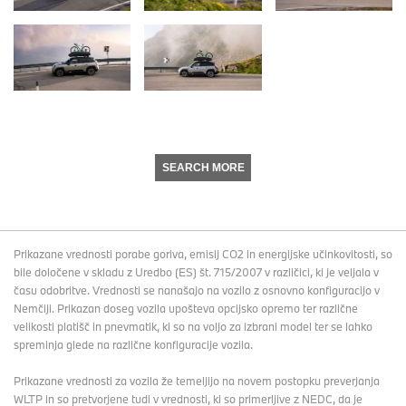
SEARCH MORE
Prikazane vrednosti porabe goriva, emisij CO2 in energijske učinkovitosti, so
bile določene v skladu z Uredbo (ES) št. 715/2007 v različici, ki je veljala v
času odobritve. Vrednosti se nanašajo na vozilo z osnovno konfiguracijo v
Nemčiji. Prikazan doseg vozila upošteva opcijsko opremo ter različne
velikosti platišč in pnevmatik, ki so na voljo za izbrani model ter se lahko
spreminja glede na različne konfiguracije vozila.
Prikazane vrednosti za vozila že temeljijo na novem postopku preverjanja
WLTP in so pretvorjene tudi v vrednosti, ki so primerljive z NEDC, da je