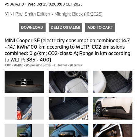
P90614313
·
Wed Oct 29 02:00:00 CET 2025
MINI Paul Smith Edition - Midnight Black (10/2025)
DOWNLOAD
DELI Z OSTALIMI
ADD TO CART
MINI Cooper SE (electricity consumption combined: 14.7
- 14.1 kWh/100 km according to WLTP; CO2 emissions
combined: 0 g/km; CO2-class: A; Range in km according
to WLTP: 385 - 400)
J01
·
MINI
·
Specialna vozila
·
Lifestyle
·
Electric