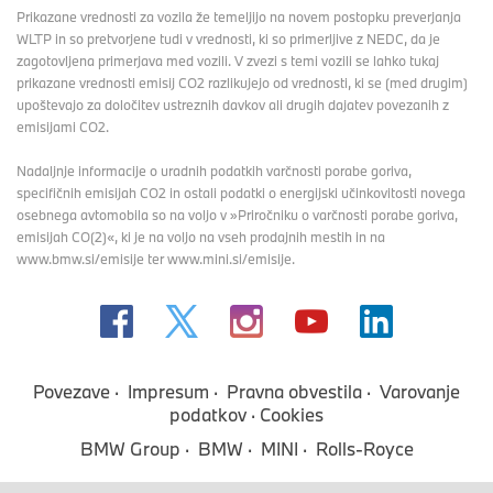
Prikazane vrednosti za vozila že temeljijo na novem postopku preverjanja
WLTP in so pretvorjene tudi v vrednosti, ki so primerljive z NEDC, da je
zagotovljena primerjava med vozili. V zvezi s temi vozili se lahko tukaj
prikazane vrednosti emisij CO2 razlikujejo od vrednosti, ki se (med drugim)
upoštevajo za določitev ustreznih davkov ali drugih dajatev povezanih z
emisijami CO2.
Nadaljnje informacije o uradnih podatkih varčnosti porabe goriva,
specifičnih emisijah CO2 in ostali podatki o energijski učinkovitosti novega
osebnega avtomobila so na voljo v »Priročniku o varčnosti porabe goriva,
emisijah CO(2)«, ki je na voljo na vseh prodajnih mestih in na
www.bmw.si/emisije ter www.mini.si/emisije.
Povezave
Impresum
Pravna obvestila
Varovanje
podatkov
Cookies
BMW Group
BMW
MINI
Rolls-Royce