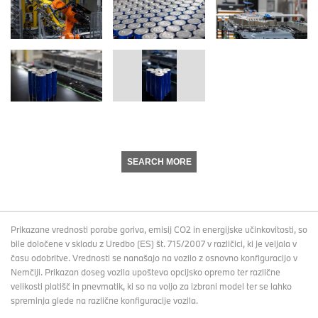
SEARCH MORE
Prikazane vrednosti porabe goriva, emisij CO2 in energijske učinkovitosti, so
bile določene v skladu z Uredbo (ES) št. 715/2007 v različici, ki je veljala v
času odobritve. Vrednosti se nanašajo na vozilo z osnovno konfiguracijo v
Nemčiji. Prikazan doseg vozila upošteva opcijsko opremo ter različne
velikosti platišč in pnevmatik, ki so na voljo za izbrani model ter se lahko
spreminja glede na različne konfiguracije vozila.