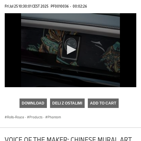
Fri Jul 25 10:30:01 CEST 2025
PF0010036
·
00:02:26
0
seconds
of
DOWNLOAD
DELI Z OSTALIMI
ADD TO CART
0
seconds
Rolls-Royce
·
Products
·
Phantom
VOICE OF THE MAKER: CHINESE MURAL ART