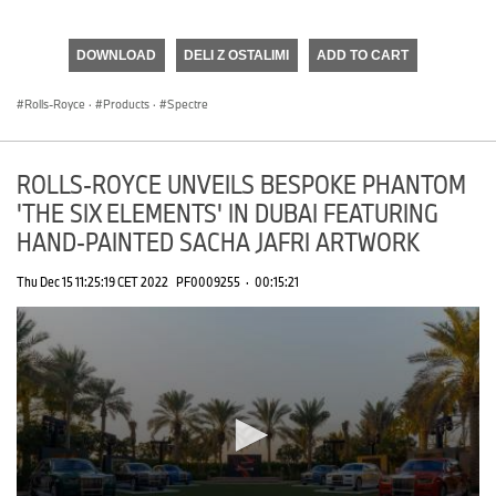
0
seconds
of
DOWNLOAD
DELI Z OSTALIMI
ADD TO CART
0
seconds
Rolls-Royce
·
Products
·
Spectre
ROLLS-ROYCE UNVEILS BESPOKE PHANTOM
'THE SIX ELEMENTS' IN DUBAI FEATURING
HAND-PAINTED SACHA JAFRI ARTWORK
Thu Dec 15 11:25:19 CET 2022
PF0009255
·
00:15:21