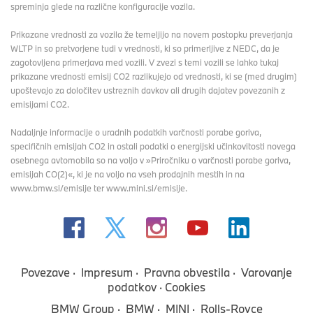
spreminja glede na različne konfiguracije vozila.
Prikazane vrednosti za vozila že temeljijo na novem postopku preverjanja
WLTP in so pretvorjene tudi v vrednosti, ki so primerljive z NEDC, da je
zagotovljena primerjava med vozili. V zvezi s temi vozili se lahko tukaj
prikazane vrednosti emisij CO2 razlikujejo od vrednosti, ki se (med drugim)
upoštevajo za določitev ustreznih davkov ali drugih dajatev povezanih z
emisijami CO2.
Nadaljnje informacije o uradnih podatkih varčnosti porabe goriva,
specifičnih emisijah CO2 in ostali podatki o energijski učinkovitosti novega
osebnega avtomobila so na voljo v »Priročniku o varčnosti porabe goriva,
emisijah CO(2)«, ki je na voljo na vseh prodajnih mestih in na
www.bmw.si/emisije ter www.mini.si/emisije.
Povezave
Impresum
Pravna obvestila
Varovanje
podatkov
Cookies
BMW Group
BMW
MINI
Rolls-Royce