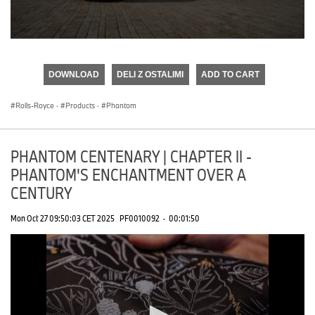
0
seconds
of
DOWNLOAD
DELI Z OSTALIMI
ADD TO CART
0
seconds
Rolls-Royce
·
Products
·
Phantom
PHANTOM CENTENARY | CHAPTER II -
PHANTOM'S ENCHANTMENT OVER A
CENTURY
Mon Oct 27 09:50:03 CET 2025
PF0010092
·
00:01:50