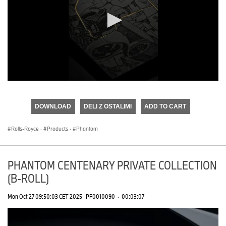
0
seconds
of
DOWNLOAD
DELI Z OSTALIMI
ADD TO CART
0
seconds
Rolls-Royce
·
Products
·
Phantom
PHANTOM CENTENARY PRIVATE COLLECTION
(B-ROLL)
Mon Oct 27 09:50:03 CET 2025
PF0010090
·
00:03:07