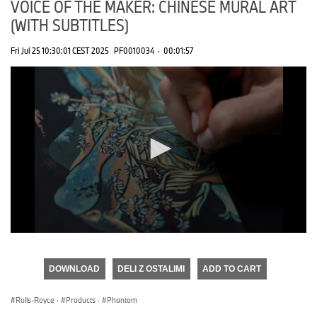
VOICE OF THE MAKER: CHINESE MURAL ART
(WITH SUBTITLES)
Fri Jul 25 10:30:01 CEST 2025
PF0010034
·
00:01:57
0
seconds
of
DOWNLOAD
DELI Z OSTALIMI
ADD TO CART
0
seconds
Rolls-Royce
·
Products
·
Phantom