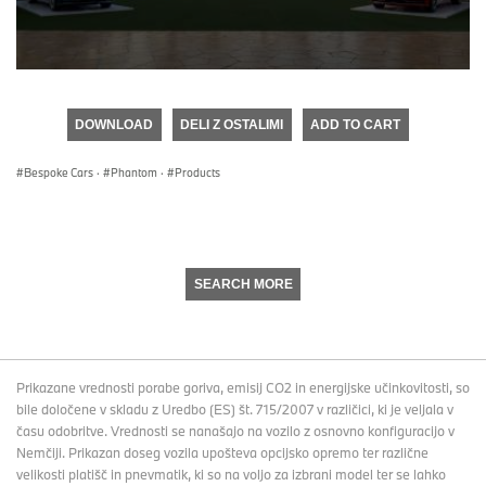
0
seconds
of
DOWNLOAD
DELI Z OSTALIMI
ADD TO CART
0
seconds
Bespoke Cars
·
Phantom
·
Products
SEARCH MORE
Prikazane vrednosti porabe goriva, emisij CO2 in energijske učinkovitosti, so
bile določene v skladu z Uredbo (ES) št. 715/2007 v različici, ki je veljala v
času odobritve. Vrednosti se nanašajo na vozilo z osnovno konfiguracijo v
Nemčiji. Prikazan doseg vozila upošteva opcijsko opremo ter različne
velikosti platišč in pnevmatik, ki so na voljo za izbrani model ter se lahko