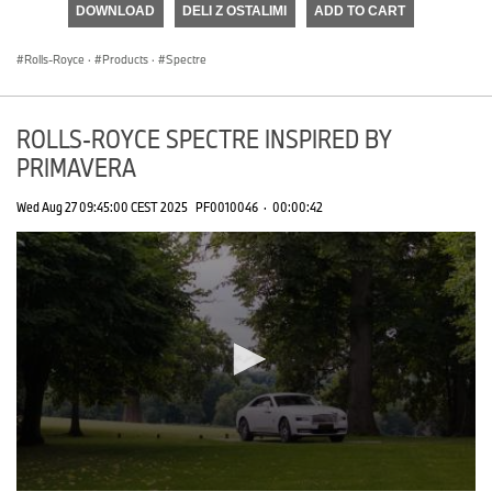
DOWNLOAD
DELI Z OSTALIMI
ADD TO CART
0
seconds
Rolls-Royce
·
Products
·
Spectre
ROLLS-ROYCE SPECTRE INSPIRED BY
PRIMAVERA
Wed Aug 27 09:45:00 CEST 2025
PF0010046
·
00:00:42