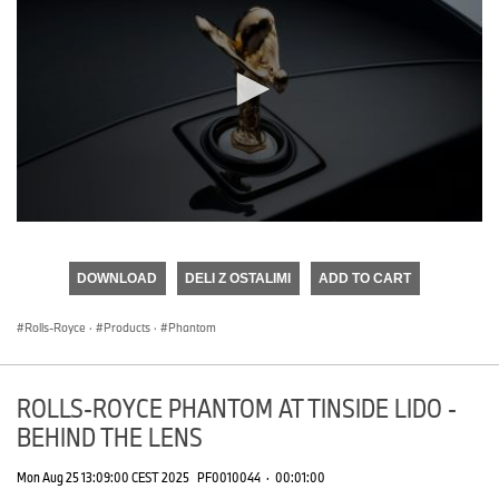
0
seconds
of
DOWNLOAD
DELI Z OSTALIMI
ADD TO CART
0
seconds
Rolls-Royce
·
Products
·
Phantom
ROLLS-ROYCE PHANTOM AT TINSIDE LIDO -
BEHIND THE LENS
Mon Aug 25 13:09:00 CEST 2025
PF0010044
·
00:01:00