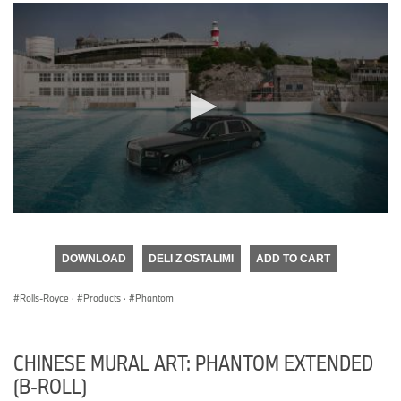
0
seconds
of
DOWNLOAD
DELI Z OSTALIMI
ADD TO CART
0
seconds
Rolls-Royce
·
Products
·
Phantom
CHINESE MURAL ART: PHANTOM EXTENDED
(B-ROLL)