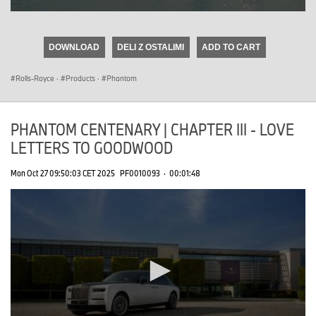
0
seconds
of
DOWNLOAD
DELI Z OSTALIMI
ADD TO CART
0
seconds
Rolls-Royce
·
Products
·
Phantom
PHANTOM CENTENARY | CHAPTER III - LOVE
LETTERS TO GOODWOOD
Mon Oct 27 09:50:03 CET 2025
PF0010093
·
00:01:48