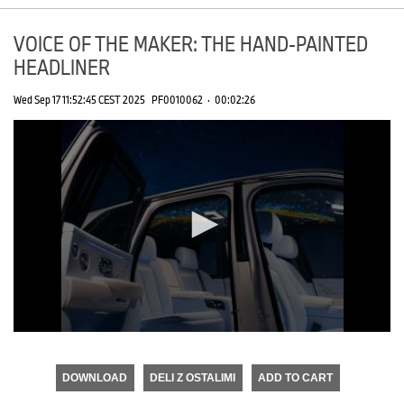
VOICE OF THE MAKER: THE HAND-PAINTED
HEADLINER
Wed Sep 17 11:52:45 CEST 2025
PF0010062
·
00:02:26
0
seconds
of
DOWNLOAD
DELI Z OSTALIMI
ADD TO CART
0
seconds