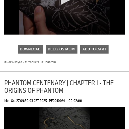
0
seconds
of
DOWNLOAD
DELI Z OSTALIMI
ADD TO CART
0
seconds
Rolls-Royce
·
Products
·
Phantom
PHANTOM CENTENARY | CHAPTER I - THE
ORIGINS OF PHANTOM
Mon Oct 27 09:50:03 CET 2025
PF0010091
·
00:02:00