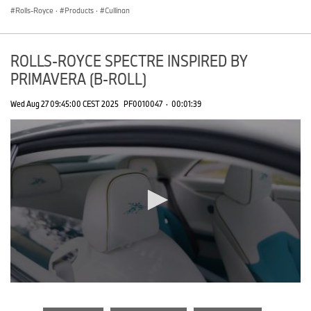
Rolls-Royce
·
Products
·
Cullinan
ROLLS-ROYCE SPECTRE INSPIRED BY
PRIMAVERA (B-ROLL)
Wed Aug 27 09:45:00 CEST 2025
PF0010047
·
00:01:39
0
seconds
of