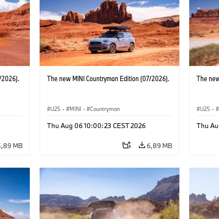
/2026).
The new MINI Countryman Edition (07/2026).
The new
U25
·
MINI
·
Countryman
U25
·
Thu Aug 06 10:00:23 CEST 2026
Thu Au
5,89 MB
6,89 MB