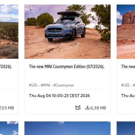
/2026).
The new MINI Countryman Edition (07/2026).
The new
U25
·
MINI
·
Countryman
U25
·
Thu Aug 06 10:00:23 CEST 2026
Thu Au
7,03 MB
6,38 MB