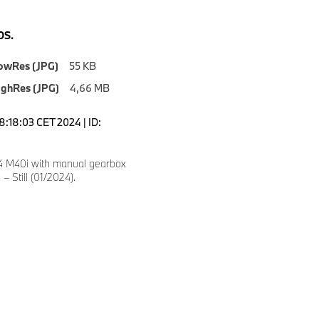
S.
owRes (JPG)
55 KB
ighRes (JPG)
4,66 MB
8:18:03 CET 2024 | ID:
 M40i with manual gearbox
– Still (01/2024).