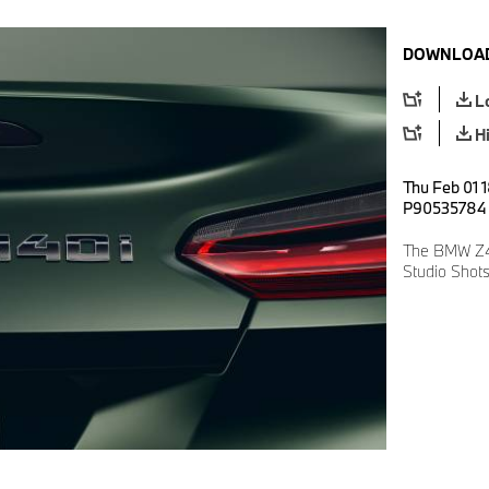
DOWNLOAD
L
H
Thu Feb 01 1
P90535784
The BMW Z4
Studio Shots 