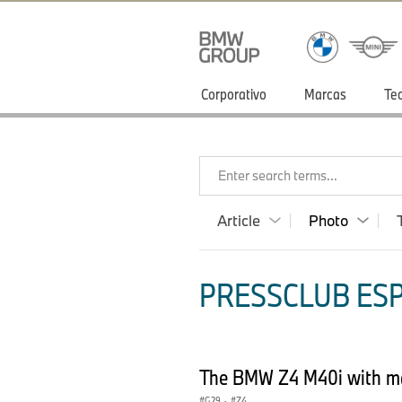
Corporativo
Marcas
Te
Enter search terms...
Article
Photo
PRESSCLUB ESP
The BMW Z4 M40i with man
G29
·
Z4