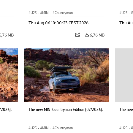
U25
·
MINI
·
Countryman
U25
·
Thu Aug 06 10:00:23 CEST 2026
Thu Au
6,76 MB
6,76 MB
/2026).
The new MINI Countryman Edition (07/2026).
The new
U25
·
MINI
·
Countryman
U25
·