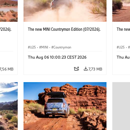
/2026).
The new MINI Countryman Edition (07/2026).
The new
U25
·
MINI
·
Countryman
U25
·
Thu Aug 06 10:00:23 CEST 2026
Thu Au
7,56 MB
7,73 MB