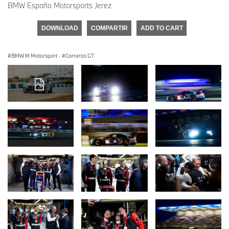
BMW España Motorsports Jerez
DOWNLOAD
COMPARTIR
ADD TO CART
BMW M Motorsport
·
Carreras GT