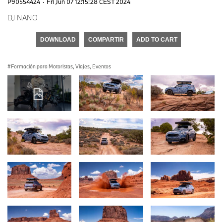
P90554424
·
Fri Jun 07 12:15:28 CEST 2024
DJ NANO
DOWNLOAD
COMPARTIR
ADD TO CART
Formación para Motoristas, Viajes, Eventos