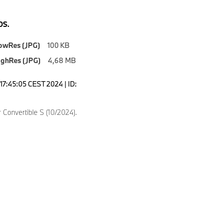
S.
owRes (JPG)
100 KB
ighRes (JPG)
4,68 MB
17:45:05 CEST 2024 | ID:
Convertible S (10/2024).