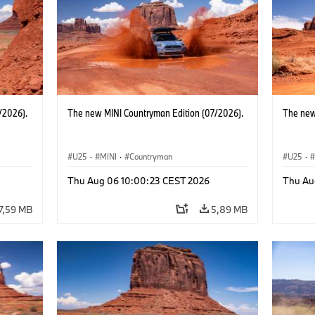
/2026).
The new MINI Countryman Edition (07/2026).
The new
U25
·
MINI
·
Countryman
U25
·
Thu Aug 06 10:00:23 CEST 2026
Thu Au
7,59 MB
5,89 MB