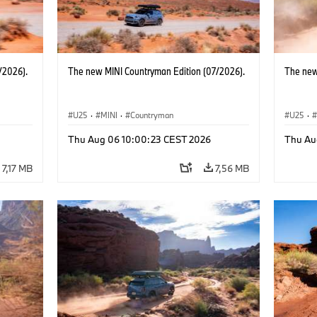
/2026).
The new MINI Countryman Edition (07/2026).
The new
U25
·
MINI
·
Countryman
U25
·
Thu Aug 06 10:00:23 CEST 2026
Thu Au
7,17 MB
7,56 MB