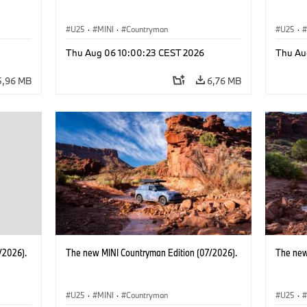
U25
·
MINI
·
Countryman
U25
·
Thu Aug 06 10:00:23 CEST 2026
Thu Au
5,96 MB
6,76 MB
/2026).
The new MINI Countryman Edition (07/2026).
The new
U25
·
MINI
·
Countryman
U25
·