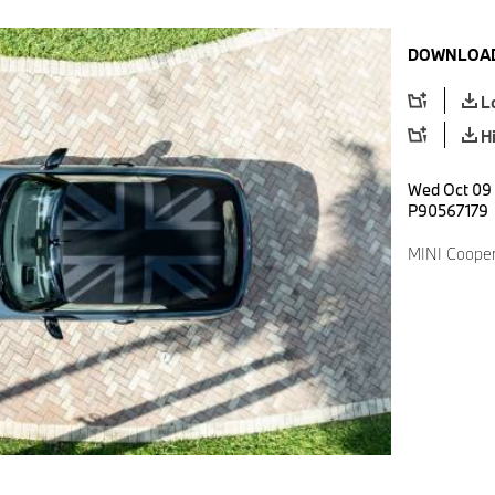
DOWNLOAD
L
H
Wed Oct 09 
P90567179
MINI Cooper 