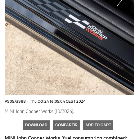
P90573988
·
Thu Oct 24 16:05:04 CEST 2024
MINI John Cooper Works (10/2024).
DOWNLOAD
COMPARTIR
ADD TO CART
MINI John Cooper Works (fuel consumption combined: