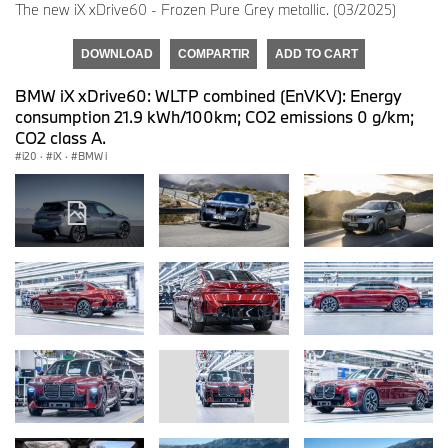
The new iX xDrive60 - Frozen Pure Grey metallic. (03/2025)
DOWNLOAD
COMPARTIR
ADD TO CART
BMW iX xDrive60: WLTP combined (EnVKV): Energy
consumption 21.9 kWh/100km; CO2 emissions 0 g/km;
CO2 class A.
i20
·
iX
·
BMW i