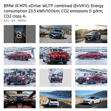
BMW iX M70 xDrive: WLTP combined (EnVKV): Energy
consumption 23.5 kWh/100km; CO2 emissions 0 g/km;
CO2 class A.
i20
·
iX
·
BMW i