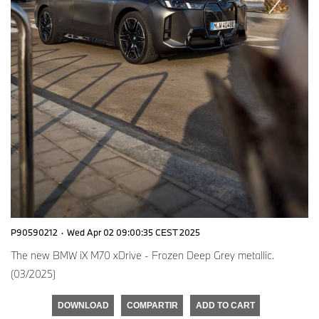
P90590212
·
Wed Apr 02 09:00:35 CEST 2025
The new BMW iX M70 xDrive - Frozen Deep Grey metallic.
(03/2025)
DOWNLOAD
COMPARTIR
ADD TO CART