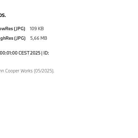
S.
owRes (JPG)
109 KB
ighRes (JPG)
5,66 MB
00:01:00 CEST 2025 | ID:
hn Cooper Works (05/2025).