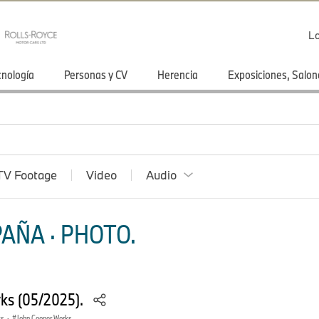
Lo
cnología
Personas y CV
Herencia
Exposiciones, Salon
TV Footage
Video
Audio
AÑA · PHOTO.
ks (05/2025).
ks
·
John Cooper Works