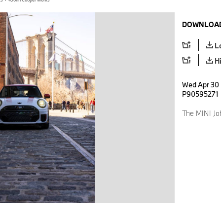
DOWNLOAD
L
H
Wed Apr 30 
P90595271
The MINI Jo