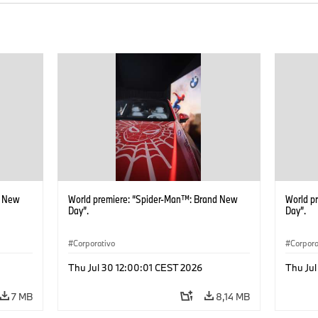
d New
World premiere: “Spider-Man™: Brand New
World p
Day”.
Day”.
Corporativo
Corpora
Thu Jul 30 12:00:01 CEST 2026
Thu Jul
7 MB
8,14 MB