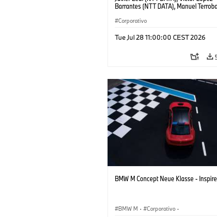
Barrantes (NTT DATA), Manuel Terro
Group), Bernhard Teriet (BMW Group),
Lázaro (BMW Group)
Corporativo
Tue Jul 28 11:00:00 CEST 2026
BMW M Concept Neue Klasse - Inspire
BMW M
·
Corporativo
·