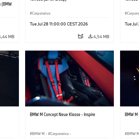
ba (BMW
 Piedad
Corporativo
Corpora
Tue Jul 28 11:00:00 CEST 2026
Tue Jul
5,44 MB
4,54 MB
BMW M Concept Neue Klasse - Inspire
BMW M C
BMW M
·
Corporativo
·
BMW 