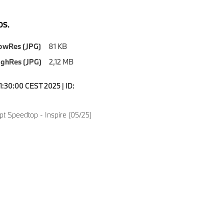
S.
owRes (JPG)
81 KB
ighRes (JPG)
2,12 MB
1:30:00 CEST 2025 | ID:
 Speedtop - Inspire (05/25)