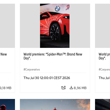
d New
World premiere: “Spider-Man™: Brand New
World p
Day”.
Day”.
Corporativo
Corpora
Thu Jul 30 12:00:01 CEST 2026
Thu Jul
9,18 MB
8,96 MB