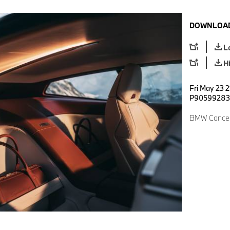
DOWNLOAD
L
H
Fri May 23 2
P90599283
BMW Concept