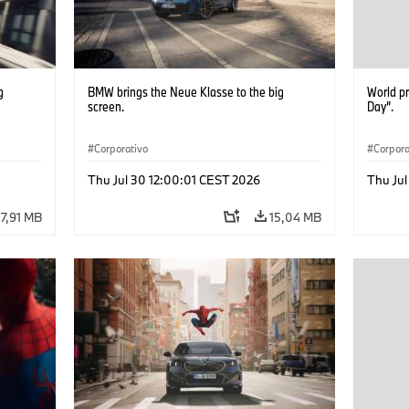
g
BMW brings the Neue Klasse to the big
World p
screen.
Day”.
Corporativo
Corpora
Thu Jul 30 12:00:01 CEST 2026
Thu Ju
7,91 MB
15,04 MB