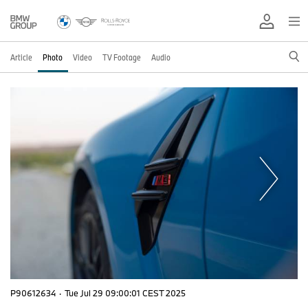
Article
Photo
Video
TV Footage
Audio
P90612634
·
Tue Jul 29 09:00:01 CEST 2025