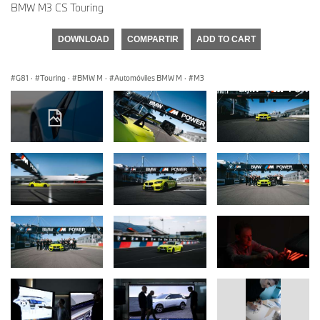
BMW M3 CS Touring
DOWNLOAD
COMPARTIR
ADD TO CART
G81
·
Touring
·
BMW M
·
Automóviles BMW M
·
M3