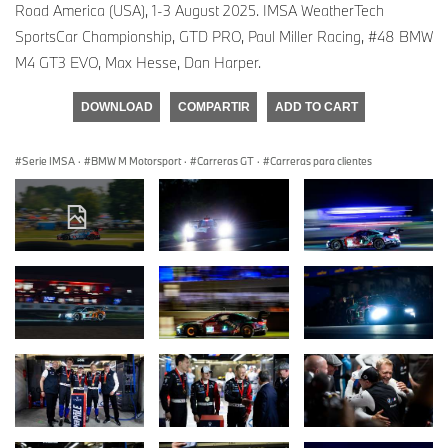
Road America (USA), 1-3 August 2025. IMSA WeatherTech
SportsCar Championship, GTD PRO, Paul Miller Racing, #48 BMW
M4 GT3 EVO, Max Hesse, Dan Harper.
DOWNLOAD
COMPARTIR
ADD TO CART
Serie IMSA
·
BMW M Motorsport
·
Carreras GT
·
Carreras para clientes