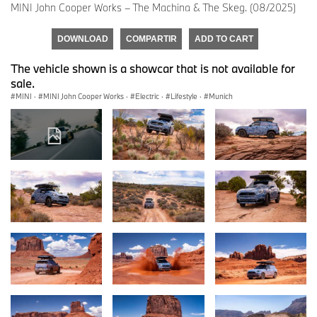
MINI John Cooper Works – The Machina & The Skeg. (08/2025)
DOWNLOAD
COMPARTIR
ADD TO CART
The vehicle shown is a showcar that is not available for
sale.
MINI
·
MINI John Cooper Works
·
Electric
·
Lifestyle
·
Munich