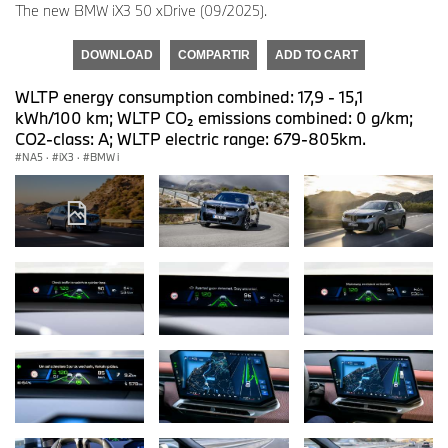
The new BMW iX3 50 xDrive (09/2025).
DOWNLOAD
COMPARTIR
ADD TO CART
WLTP energy consumption combined: 17,9 - 15,1
kWh/100 km; WLTP CO₂ emissions combined: 0 g/km;
CO2-class: A; WLTP electric range: 679-805km.
NA5
·
iX3
·
BMW i