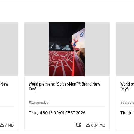
d New
World premiere: “Spider-Man™: Brand New
World p
Day”.
Day”.
Corporativo
Corpora
Thu Jul 30 12:00:01 CEST 2026
Thu Jul
7 MB
8,14 MB