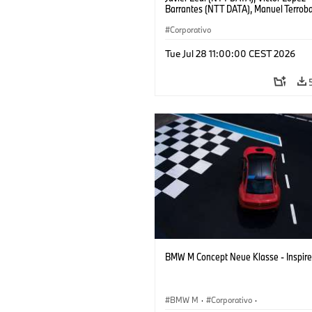
Barrantes (NTT DATA), Manuel Terro
Group), Bernhard Teriet (BMW Group),
Lázaro (BMW Group)
Corporativo
Tue Jul 28 11:00:00 CEST 2026
BMW M Concept Neue Klasse - Inspire
BMW M
·
Corporativo
·