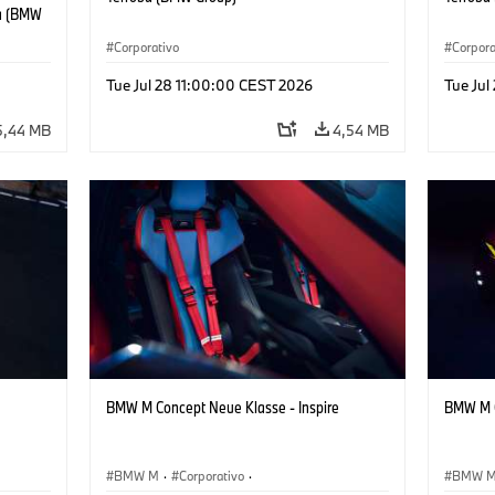
ba (BMW
 Piedad
Corporativo
Corpora
Tue Jul 28 11:00:00 CEST 2026
Tue Jul
5,44 MB
4,54 MB
BMW M Concept Neue Klasse - Inspire
BMW M C
BMW M
·
Corporativo
·
BMW 