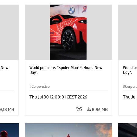
d New
World premiere: “Spider-Man™: Brand New
World p
Day”.
Day”.
Corporativo
Corpora
Thu Jul 30 12:00:01 CEST 2026
Thu Jul
9,18 MB
8,96 MB