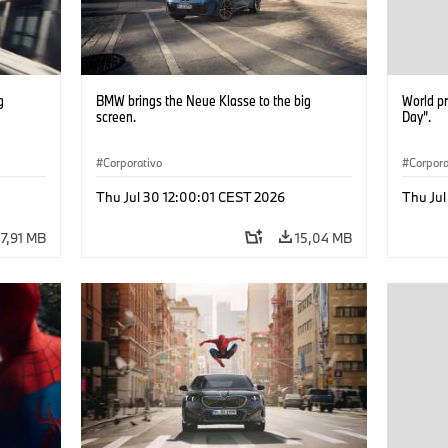
g
BMW brings the Neue Klasse to the big
World p
screen.
Day”.
Corporativo
Corpora
Thu Jul 30 12:00:01 CEST 2026
Thu Ju
7,91 MB
15,04 MB