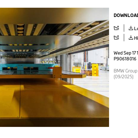
DOWNLOAD
L
H
Wed Sep 17 
P90618016
BMW Group 
(09/2025)