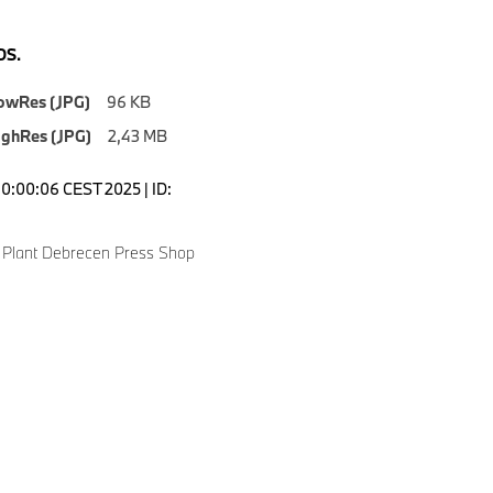
S.
owRes (JPG)
96 KB
ighRes (JPG)
2,43 MB
10:00:06 CEST 2025 | ID:
Plant Debrecen Press Shop