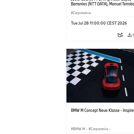
Barrantes (NTT DATA), Manuel Terro
Group), Bernhard Teriet (BMW Group),
Lázaro (BMW Group)
Corporativo
Tue Jul 28 11:00:00 CEST 2026
BMW M Concept Neue Klasse - Inspire
BMW M
·
Corporativo
·