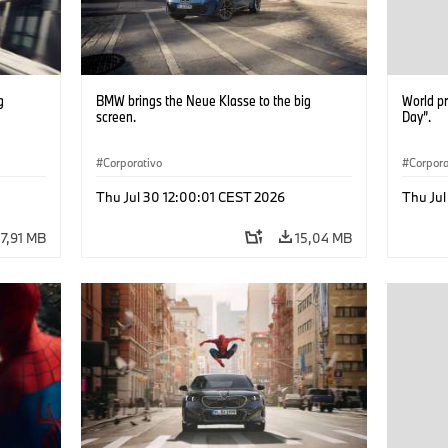
g
BMW brings the Neue Klasse to the big
World p
screen.
Day”.
Corporativo
Corpora
Thu Jul 30 12:00:01 CEST 2026
Thu Ju
7,91 MB
15,04 MB