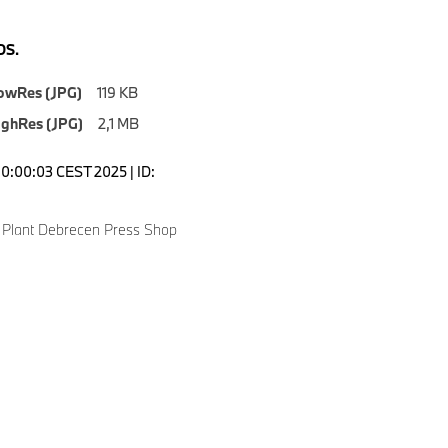
S.
owRes (JPG)
119 KB
ighRes (JPG)
2,1 MB
10:00:03 CEST 2025 | ID:
Plant Debrecen Press Shop