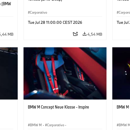
ba (BMW
 Piedad
Corporativo
Corpora
Tue Jul 28 11:00:00 CEST 2026
Tue Jul
5,44 MB
4,54 MB
BMW M Concept Neue Klasse - Inspire
BMW M C
BMW M
·
Corporativo
·
BMW 