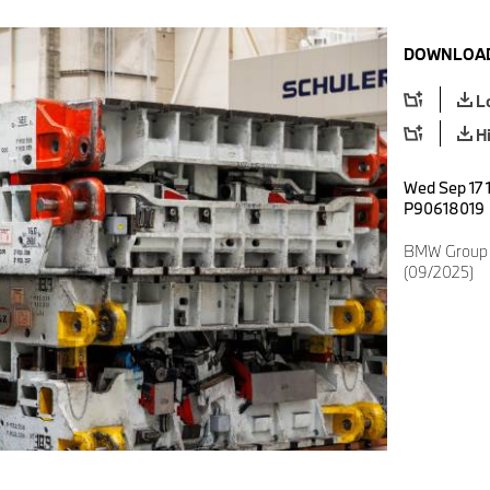
DOWNLOAD
L
H
Wed Sep 17 
P90618019
BMW Group 
(09/2025)