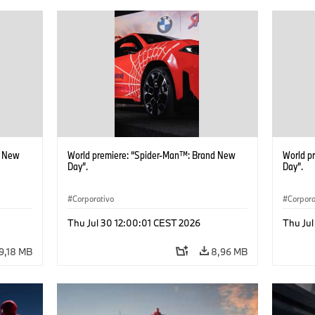
d New
World premiere: “Spider-Man™: Brand New
World p
Day”.
Day”.
Corporativo
Corpora
Thu Jul 30 12:00:01 CEST 2026
Thu Jul
9,18 MB
8,96 MB