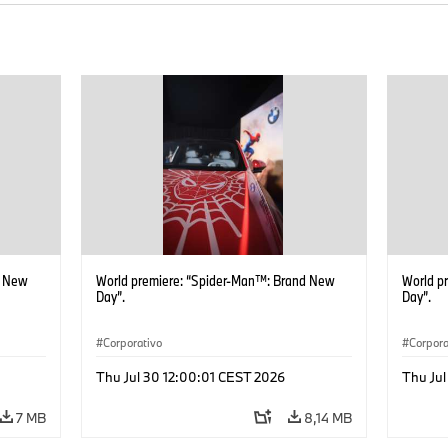
d New
World premiere: “Spider-Man™: Brand New
World p
Day”.
Day”.
Corporativo
Corpora
Thu Jul 30 12:00:01 CEST 2026
Thu Jul
7 MB
8,14 MB