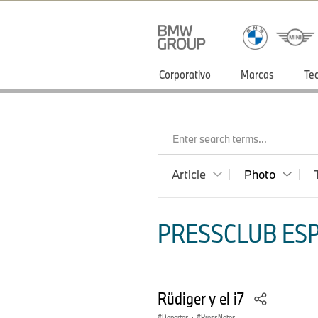
Corporativo
Marcas
Te
Enter search terms...
Article
Photo
PRESSCLUB ESP
Rüdiger y el i7
Deportes
·
PressNotes