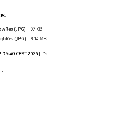
S.
owRes (JPG)
97 KB
ighRes (JPG)
9,14 MB
2:09:40 CEST 2025 | ID:
i7