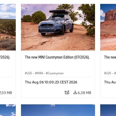
/2026).
The new MINI Countryman Edition (07/2026).
The new
U25
·
MINI
·
Countryman
U25
·
Thu Aug 06 10:00:23 CEST 2026
Thu Au
7,03 MB
6,38 MB