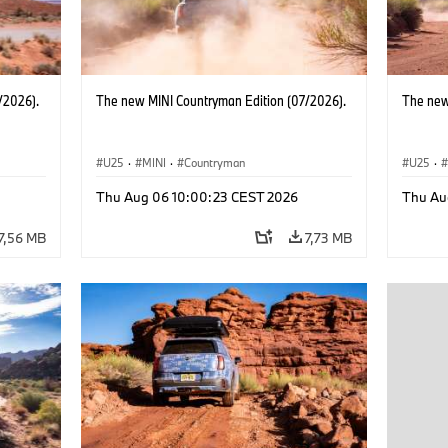
/2026).
The new MINI Countryman Edition (07/2026).
The new
U25
·
MINI
·
Countryman
U25
·
Thu Aug 06 10:00:23 CEST 2026
Thu Au
7,56 MB
7,73 MB