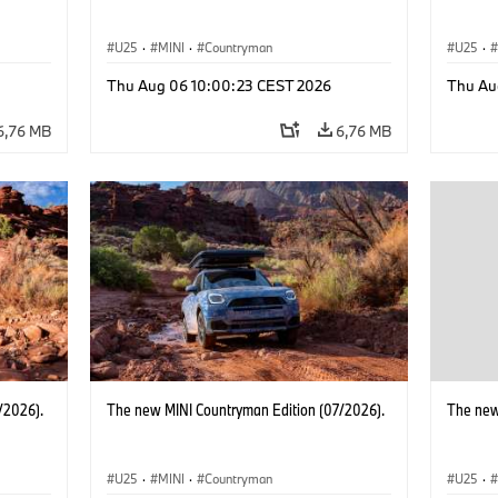
U25
·
MINI
·
Countryman
U25
·
Thu Aug 06 10:00:23 CEST 2026
Thu Au
6,76 MB
6,76 MB
/2026).
The new MINI Countryman Edition (07/2026).
The new
U25
·
MINI
·
Countryman
U25
·