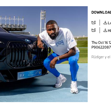
DOWNLOAD
L
H
Thu Oct 16 1
P90622087
Rüdiger y el 