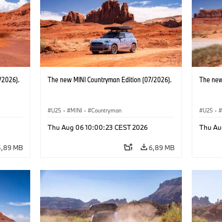
/2026).
The new MINI Countryman Edition (07/2026).
The new
U25
·
MINI
·
Countryman
U25
·
Thu Aug 06 10:00:23 CEST 2026
Thu Au
5,89 MB
6,89 MB