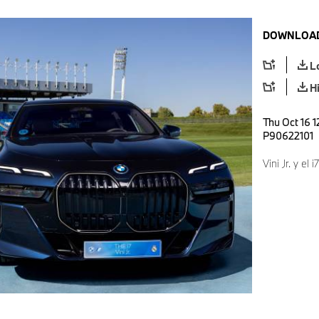
DOWNLOAD
L
H
Thu Oct 16 1
P90622101
Vini Jr. y el i7