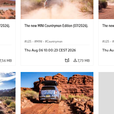
/2026).
The new MINI Countryman Edition (07/2026).
The new
U25
·
MINI
·
Countryman
U25
·
Thu Aug 06 10:00:23 CEST 2026
Thu Au
7,56 MB
7,73 MB