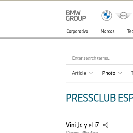
Corporativo
Marcas
Te
Enter search terms...
Article
Photo
PRESSCLUB ESP
Vini Jr. y el i7
Deportes
·
PressNotes