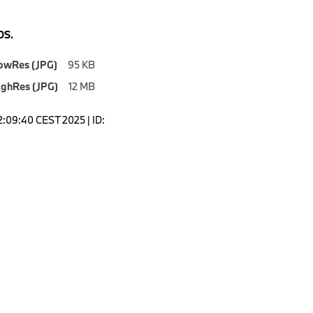
S.
owRes (JPG)
95 KB
ighRes (JPG)
12 MB
2:09:40 CEST 2025 | ID: