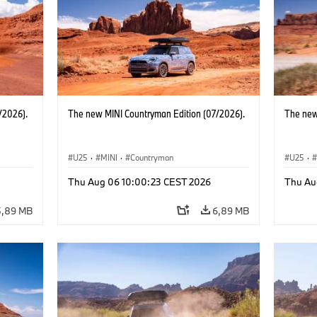
/2026).
The new MINI Countryman Edition (07/2026).
The new
U25
·
MINI
·
Countryman
U25
·
Thu Aug 06 10:00:23 CEST 2026
Thu Au
5,89 MB
6,89 MB