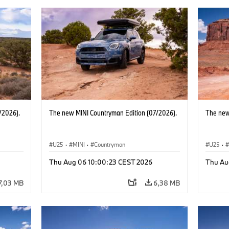
/2026).
The new MINI Countryman Edition (07/2026).
The new
U25
·
MINI
·
Countryman
U25
·
Thu Aug 06 10:00:23 CEST 2026
Thu Au
7,03 MB
6,38 MB