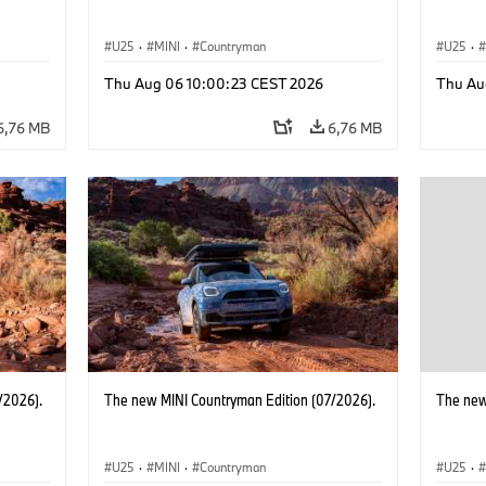
U25
·
MINI
·
Countryman
U25
·
Thu Aug 06 10:00:23 CEST 2026
Thu Au
6,76 MB
6,76 MB
/2026).
The new MINI Countryman Edition (07/2026).
The new
U25
·
MINI
·
Countryman
U25
·