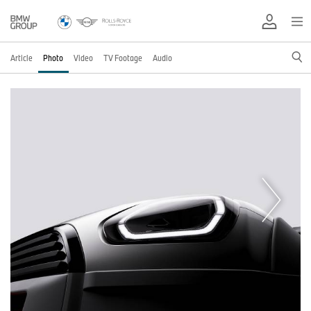
Article
Photo
Video
TV Footage
Audio