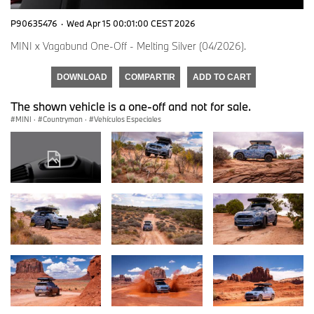
P90635476
·
Wed Apr 15 00:01:00 CEST 2026
MINI x Vagabund One-Off - Melting Silver (04/2026).
DOWNLOAD
COMPARTIR
ADD TO CART
The shown vehicle is a one-off and not for sale.
MINI
·
Countryman
·
Vehículos Especiales