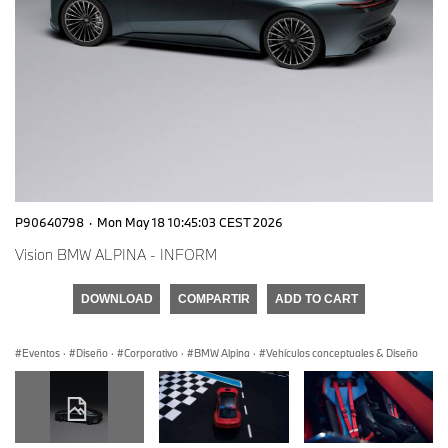
P90640798
·
Mon May 18 10:45:03 CEST 2026
Vision BMW ALPINA - INFORM
DOWNLOAD
COMPARTIR
ADD TO CART
Eventos
·
Diseño
·
Corporativo
·
BMW Alpina
·
Vehículos conceptuales & Diseño