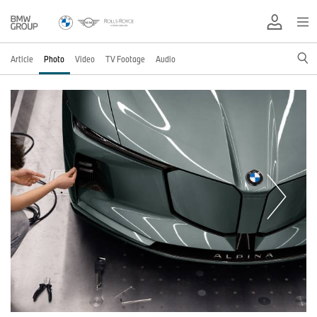
Article
Photo
Video
TV Footage
Audio