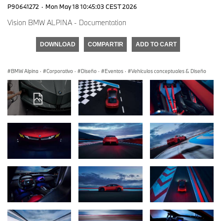
P90641272
·
Mon May 18 10:45:03 CEST 2026
Vision BMW ALPINA - Documentation
DOWNLOAD
COMPARTIR
ADD TO CART
BMW Alpina
·
Corporativo
·
Diseño
·
Eventos
·
Vehículos conceptuales & Diseño