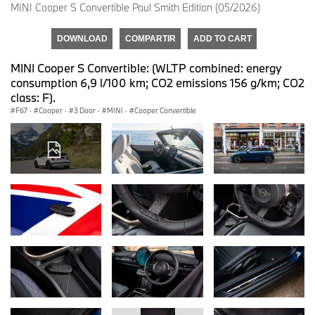
MINI Cooper S Convertible Paul Smith Edition (05/2026)
DOWNLOAD
COMPARTIR
ADD TO CART
MINI Cooper S Convertible: (WLTP combined: energy
consumption 6,9 l/100 km; CO2 emissions 156 g/km; CO2
class: F).
F67
·
Cooper
·
3 Door
·
MINI
·
Cooper Convertible