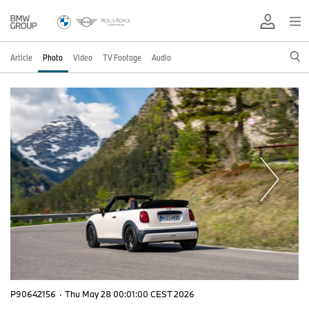
Article
Photo
Video
TV Footage
Audio
P90642156
·
Thu May 28 00:01:00 CEST 2026