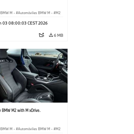
BMW M
·
Automóviles BMW M
·
M2
n 03 08:00:03 CEST 2026
6 MB
 BMW M2 with M xDrive.
BMW M
·
Automóviles BMW M
·
M2