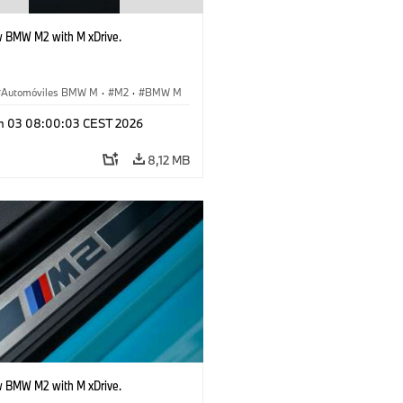
 BMW M2 with M xDrive.
Automóviles BMW M
·
M2
·
BMW M
n 03 08:00:03 CEST 2026
8,12 MB
 BMW M2 with M xDrive.