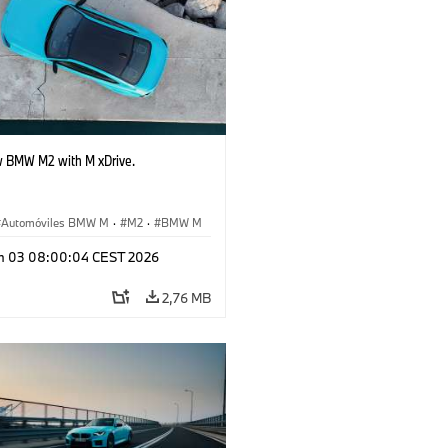
 BMW M2 with M xDrive.
Automóviles BMW M
·
M2
·
BMW M
n 03 08:00:04 CEST 2026
2,76 MB