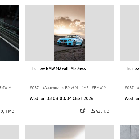
The new BMW M2 with M xDrive.
The new
BMW M
G87
·
Automóviles BMW M
·
M2
·
BMW M
G87
·
Wed Jun 03 08:00:04 CEST 2026
Wed Ju
9,11 MB
425 KB