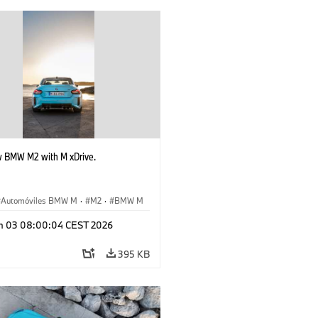
 BMW M2 with M xDrive.
Automóviles BMW M
·
M2
·
BMW M
n 03 08:00:04 CEST 2026
395 KB