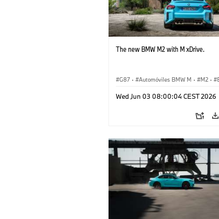
The new BMW M2 with M xDrive.
G87
·
Automóviles BMW M
·
M2
·
Wed Jun 03 08:00:04 CEST 2026