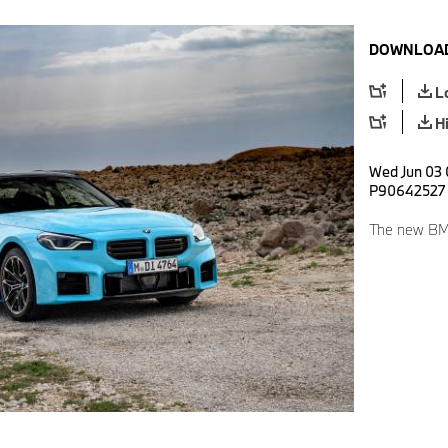
DOWNLOAD
L
H
Wed Jun 03 
P90642527
The new BM