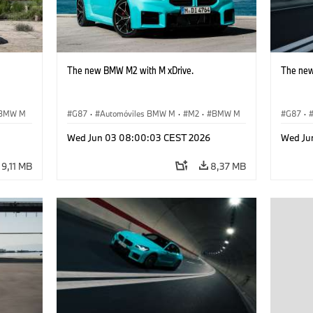
The new BMW M2 with M xDrive.
The new
BMW M
G87
·
Automóviles BMW M
·
M2
·
BMW M
G87
·
Wed Jun 03 08:00:03 CEST 2026
Wed Ju
9,11 MB
8,37 MB