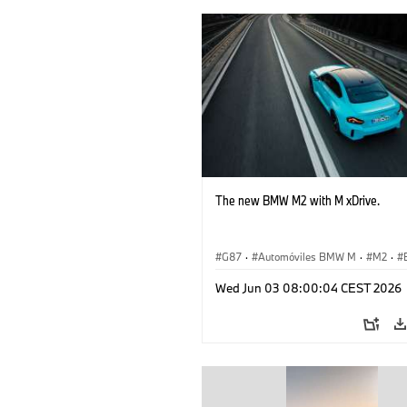
The new BMW M2 with M xDrive.
G87
·
Automóviles BMW M
·
M2
·
Wed Jun 03 08:00:04 CEST 2026