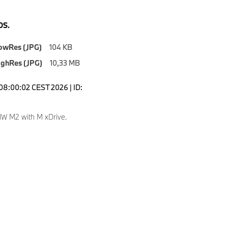
S.
owRes (JPG)
104 KB
ighRes (JPG)
10,33 MB
08:00:02 CEST 2026 | ID:
W M2 with M xDrive.