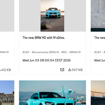
The new BMW M2 with M xDrive.
The new
BMW M
G87
·
Automóviles BMW M
·
M2
·
BMW M
G87
·
Wed Jun 03 08:00:04 CEST 2026
Wed Ju
412 KB
507 KB