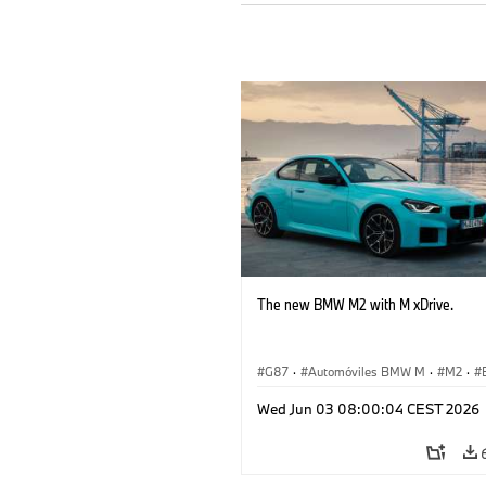
The new BMW M2 with M xDrive.
G87
·
Automóviles BMW M
·
M2
·
Wed Jun 03 08:00:04 CEST 2026