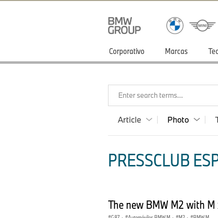
Corporativo
Marcas
Te
Enter search terms...
Article
Photo
PRESSCLUB ESP
The new BMW M2 with M 
G87
·
Automóviles BMW M
·
M2
·
BMW M