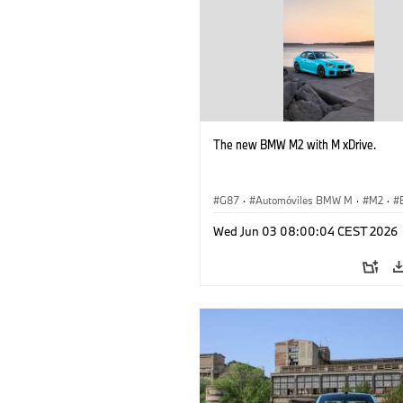
The new BMW M2 with M xDrive.
G87
·
Automóviles BMW M
·
M2
·
Wed Jun 03 08:00:04 CEST 2026