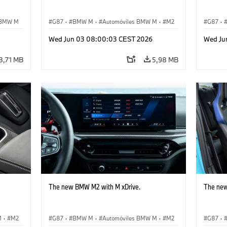
BMW M
G87
·
BMW M
·
Automóviles BMW M
·
M2
G87
·
Wed Jun 03 08:00:03 CEST 2026
Wed Ju
8,71 MB
5,98 MB
The new BMW M2 with M xDrive.
The new
M
·
M2
G87
·
BMW M
·
Automóviles BMW M
·
M2
G87
·