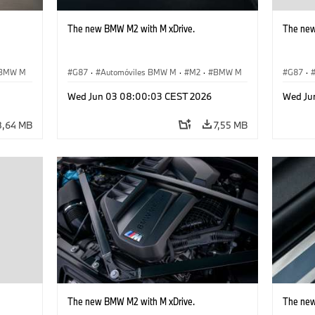
The new BMW M2 with M xDrive.
The new
BMW M
G87
·
Automóviles BMW M
·
M2
·
BMW M
G87
·
Wed Jun 03 08:00:03 CEST 2026
Wed Ju
8,64 MB
7,55 MB
The new BMW M2 with M xDrive.
The new