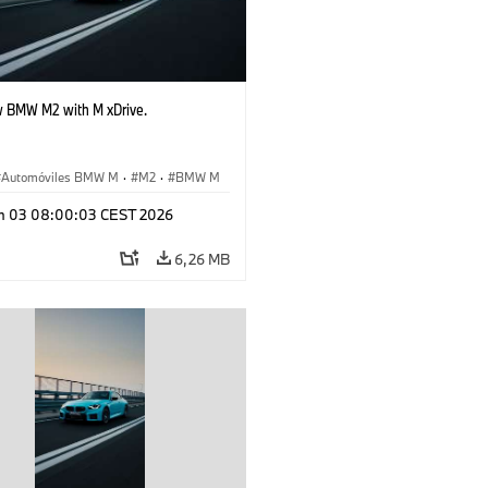
 BMW M2 with M xDrive.
Automóviles BMW M
·
M2
·
BMW M
n 03 08:00:03 CEST 2026
6,26 MB