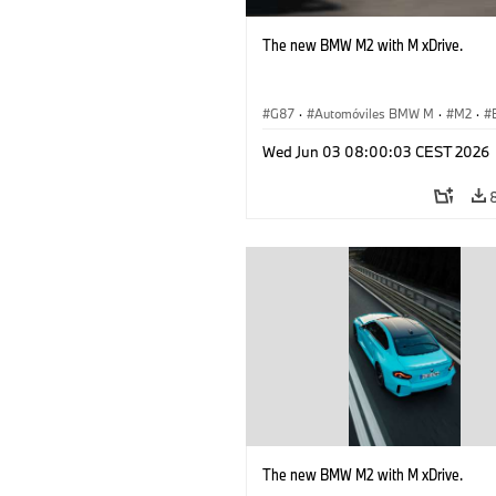
The new BMW M2 with M xDrive.
G87
·
Automóviles BMW M
·
M2
·
Wed Jun 03 08:00:03 CEST 2026
The new BMW M2 with M xDrive.