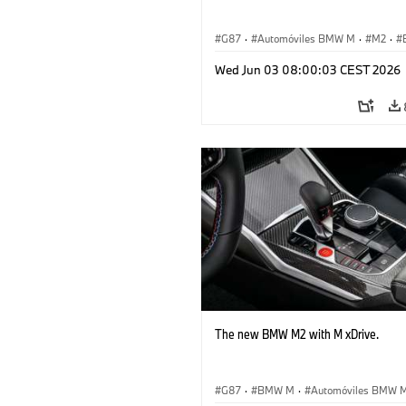
G87
·
Automóviles BMW M
·
M2
·
Wed Jun 03 08:00:03 CEST 2026
The new BMW M2 with M xDrive.
G87
·
BMW M
·
Automóviles BMW 