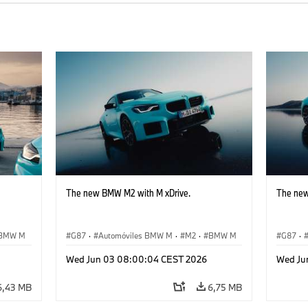
The new BMW M2 with M xDrive.
The new
BMW M
G87
·
Automóviles BMW M
·
M2
·
BMW M
G87
·
Wed Jun 03 08:00:04 CEST 2026
Wed Ju
6,43 MB
6,75 MB