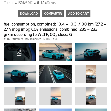
The new BMW M2 with M xDrive.
DOWNLOAD
COMPARTIR
ADD TO CART
fuel consumption, combined: 10.4 – 10.3 l/100 km [27.2 –
27.4 mpg imp]; CO₂ emissions, combined: 235 – 233
g/km according to WLTP, CO₂ class: G
G87
·
BMW M
·
Automóviles BMW M
·
M2