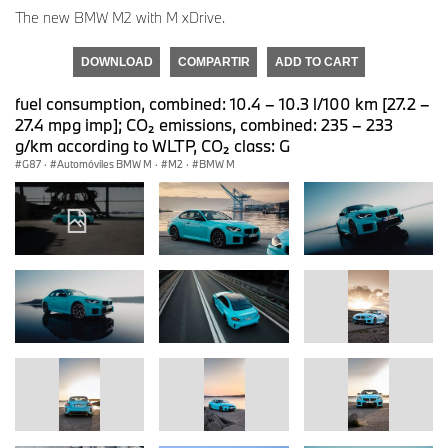
The new BMW M2 with M xDrive.
DOWNLOAD
COMPARTIR
ADD TO CART
fuel consumption, combined: 10.4 – 10.3 l/100 km [27.2 –
27.4 mpg imp]; CO₂ emissions, combined: 235 – 233
g/km according to WLTP, CO₂ class: G
G87
·
Automóviles BMW M
·
M2
·
BMW M