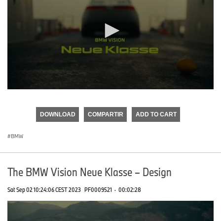
0
seconds
of
DOWNLOAD
COMPARTIR
ADD TO CART
0
seconds
BMW
The BMW Vision Neue Klasse – Design
Sat Sep 02 10:24:06 CEST 2023
PF0009521
·
00:02:28