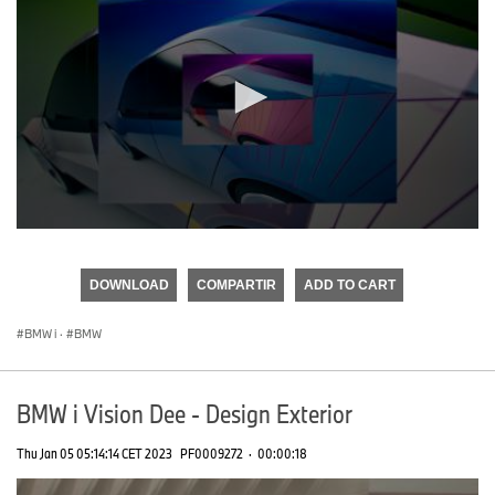
0
seconds
of
DOWNLOAD
COMPARTIR
ADD TO CART
0
seconds
BMW i
·
BMW
BMW i Vision Dee - Design Exterior
Thu Jan 05 05:14:14 CET 2023
PF0009272
·
00:00:18