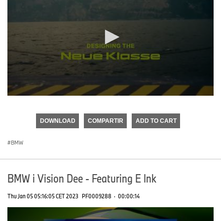
0
seconds
of
DOWNLOAD
COMPARTIR
ADD TO CART
0
seconds
BMW
BMW i Vision Dee - Featuring E Ink
Thu Jan 05 05:16:05 CET 2023
PF0009288
·
00:00:14