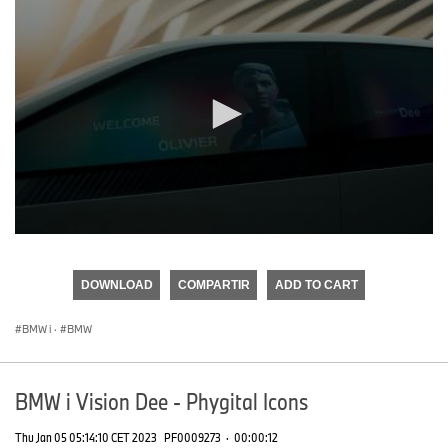
0
seconds
of
DOWNLOAD
COMPARTIR
ADD TO CART
0
seconds
BMW i
·
BMW
BMW i Vision Dee - Phygital Icons
Thu Jan 05 05:14:10 CET 2023
PF0009273
·
00:00:12