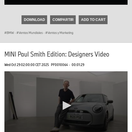
0
seconds
of
DOWNLOAD
COMPARTIR
ADD TO CART
0
seconds
BMW
·
Ventas Mundiales
·
Ventas y Marketing
MINI Paul Smith Edition: Designers Video
Wed Oct 29 02:00:00 CET 2025
PF0010064
·
00:01:29