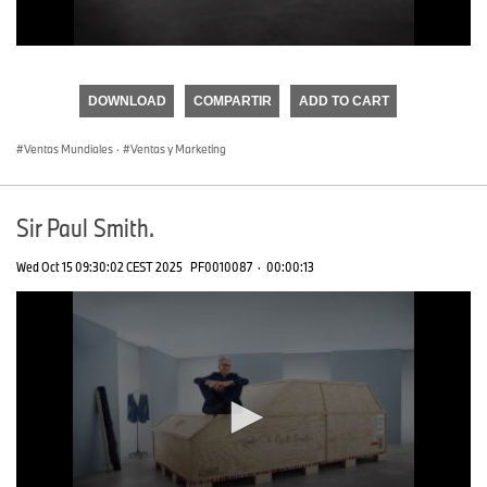
0
seconds
of
DOWNLOAD
COMPARTIR
ADD TO CART
0
seconds
Ventas Mundiales
·
Ventas y Marketing
Sir Paul Smith.
Wed Oct 15 09:30:02 CEST 2025
PF0010087
·
00:00:13