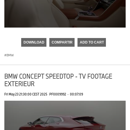
0
seconds
of
DOWNLOAD
COMPARTIR
ADD TO CART
0
seconds
BMW
BMW CONCEPT SPEEDTOP - TV FOOTAGE
EXTERIEUR
Fri May 23 21:30:00 CEST 2025
PF0009992
·
00:07:09