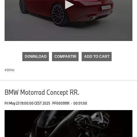
0
seconds
of
DOWNLOAD
COMPARTIR
ADD TO CART
0
seconds
BMW
BMW Motorrad Concept RR.
Fri May 23 19:00:00 CEST 2025
PF0009991
·
00:01:00