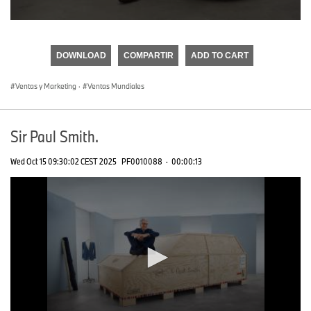
0
seconds
of
DOWNLOAD
COMPARTIR
ADD TO CART
0
seconds
Ventas y Marketing
·
Ventas Mundiales
Sir Paul Smith.
Wed Oct 15 09:30:02 CEST 2025
PF0010088
·
00:00:13