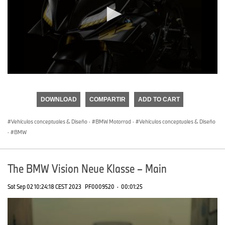
0
seconds
of
DOWNLOAD
COMPARTIR
ADD TO CART
0
seconds
Vehículos conceptuales & Diseño
·
BMW Motorrad
·
Vehículos conceptuales & Diseño
·
BMW
The BMW Vision Neue Klasse – Main
Sat Sep 02 10:24:18 CEST 2023
PF0009520
·
00:01:25