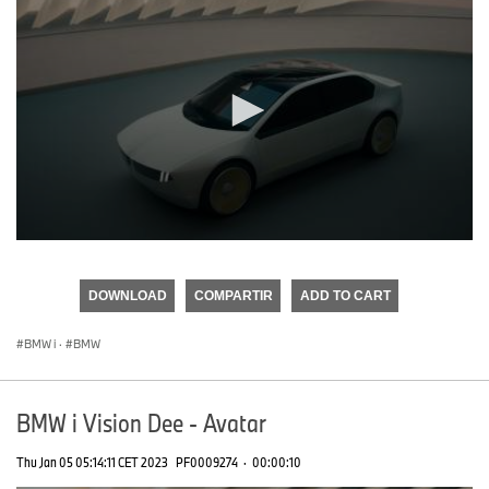
0
seconds
of
DOWNLOAD
COMPARTIR
ADD TO CART
0
seconds
BMW i
·
BMW
BMW i Vision Dee - Avatar
Thu Jan 05 05:14:11 CET 2023
PF0009274
·
00:00:10