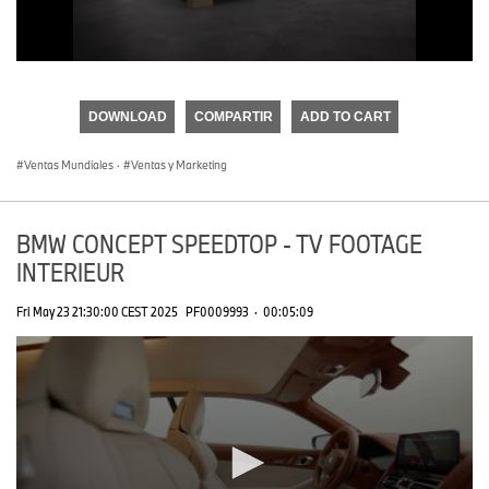
0
seconds
of
DOWNLOAD
COMPARTIR
ADD TO CART
0
seconds
Ventas Mundiales
·
Ventas y Marketing
BMW CONCEPT SPEEDTOP - TV FOOTAGE
INTERIEUR
Fri May 23 21:30:00 CEST 2025
PF0009993
·
00:05:09