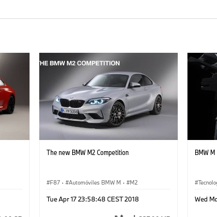
The new BMW M2 Competition
BMW M I
F87
·
Automóviles BMW M
·
M2
Tecnolo
Tue Apr 17 23:58:48 CEST 2018
Wed Ma