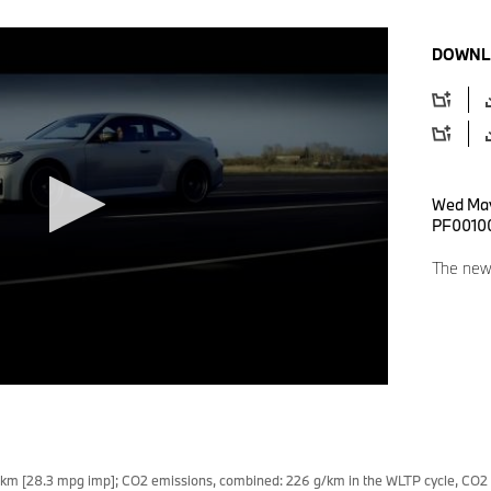
DOWNL
Wed May
PF0010
The ne
 km [28.3 mpg imp]; CO2 emissions, combined: 226 g/km in the WLTP cycle, CO2 