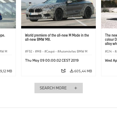
upe.
World premiere of the all-new M Mode in the
The new
all-new BMW M8.
colour D
alloy wh
Cerium G
BMW M
F92
·
M8
·
Coupé
·
Automóviles BMW M
G14
·
M850 C
Thu May 09 00:00:02 CEST 2019
Wed Ap
9,12 MB
605,44 MB
SEARCH MORE