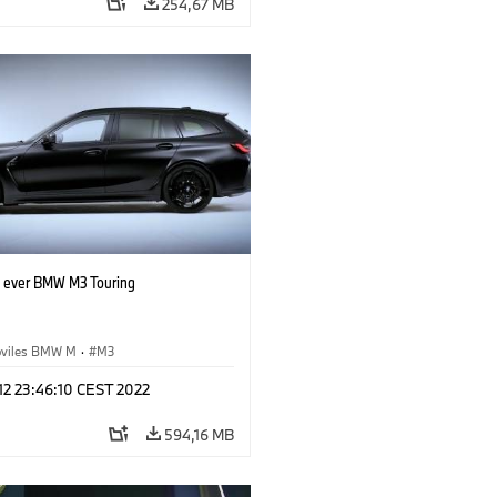
254,67 MB
st ever BMW M3 Touring
viles BMW M
·
M3
 12 23:46:10 CEST 2022
594,16 MB