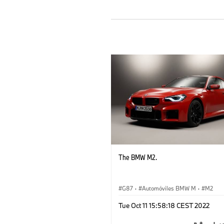
The BMW M2.
G87
·
Automóviles BMW M
·
M2
Tue Oct 11 15:58:18 CEST 2022