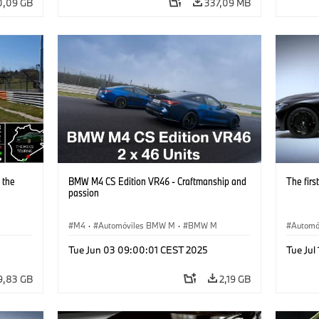
0,09 GB
337,09 MB
 the
BMW M4 CS Edition VR46 - Craftmanship and
The fir
passion
M4
·
Automóviles BMW M
·
BMW M
Automó
Tue Jun 03 09:00:01 CEST 2025
Tue Jul
9,83 GB
2,19 GB