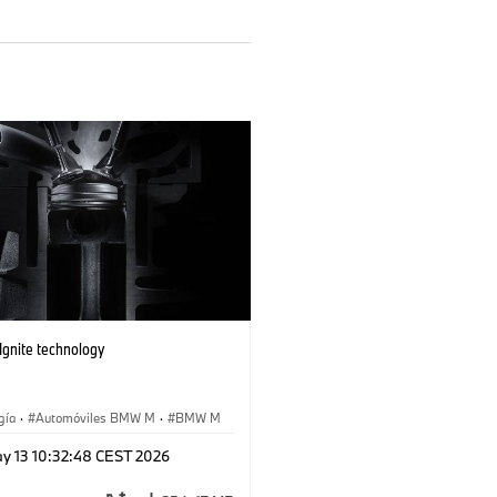
gnite technology
gía
·
Automóviles BMW M
·
BMW M
y 13 10:32:48 CEST 2026