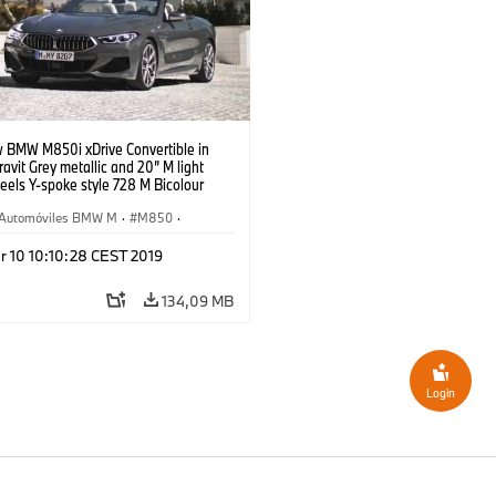
 BMW M850i xDrive Convertible in
ravit Grey metallic and 20” M light
eels Y-spoke style 728 M Bicolour
rey – Faro, Portugal
Automóviles BMW M
·
M850
·
onvertible
r 10 10:10:28 CEST 2019
134,09 MB
Login