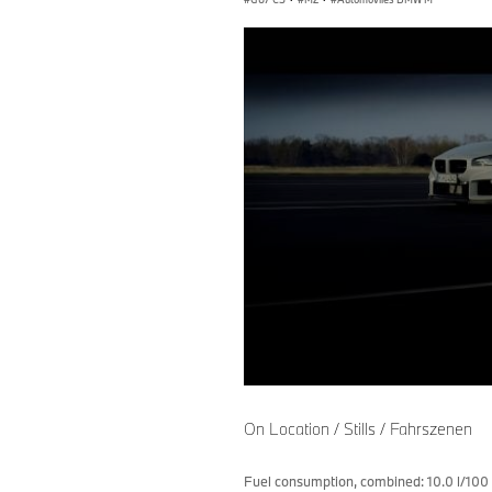
0
seconds
of
On Location / Stills / Fahrszenen
0
seconds
Volume
90%
Fuel consumption, combined: 10.0 l/100