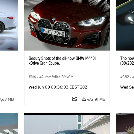
Beauty Shots of the all-new BMW M440i
The new
xDrive Gran Coupé.
(09/202
M4
·
Automóviles BMW M
G82
·
Coupé
Wed Jun 09 00:36:03 CEST 2021
Wed Se
3,63 MB
472,91 MB