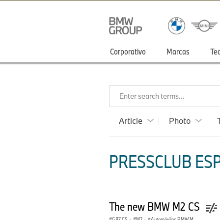
Corporativo
Marcas
Te
Enter search terms...
Article
Photo
PRESSCLUB ESP
The new BMW M2 CS
G87 CS
·
M2
·
Automóviles BMW M