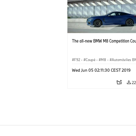
The all-new BMW M8 Competition Co
F92
·
Coupé
·
M8
·
Automóviles 
Wed Jun 05 02:11:30 CEST 2019
22