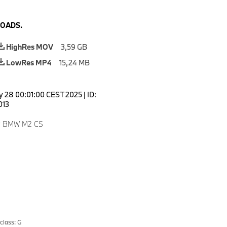
OADS.
HighRes MOV
3,59 GB
LowRes MP4
15,24 MB
 28 00:01:00 CEST 2025
|
ID:
013
w BMW M2 CS
class: G