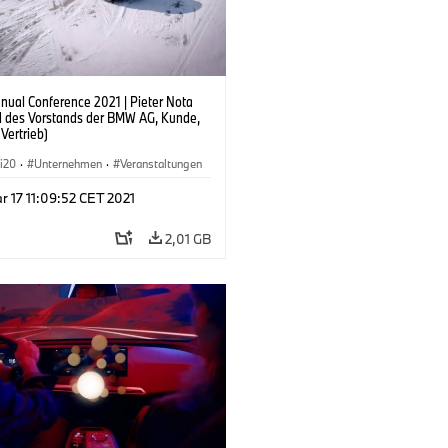
ual Conference 2021 | Pieter Nota
ed des Vorstands der BMW AG, Kunde,
Vertrieb)
i20
·
Unternehmen
·
Veranstaltungen
and
·
Menschen
·
i4
·
BMW i
·
iX
 17 11:09:52 CET 2021
2,01 GB