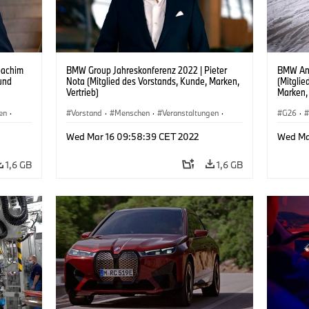
oachim
BMW Group Jahreskonferenz 2022 | Pieter
BMW Ann
 und
Nota (Mitglied des Vorstands, Kunde, Marken,
(Mitgli
Vertrieb)
Marken, 
en
·
Vorstand
·
Menschen
·
Veranstaltungen
·
G26
·
Unternehmen
·
Vorst
Wed Mar 16 09:58:39 CET 2022
Wed Mar
1,6 GB
1,6 GB