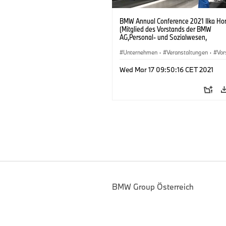
BMW Annual Conference 2021 Ilka Hor
(Mitglied des Vorstands der BMW
AG,Personal- und Sozialwesen,
Arbeitsdirektorin) BMW Annual Confe
2021 Dr Milan Nedeljkovic (Mitglied de
Unternehmen
·
Veranstaltungen
·
Vor
Vorstands der BMW AG,Produktion)
Menschen
Wed Mar 17 09:50:16 CET 2021
BMW Group Österreich