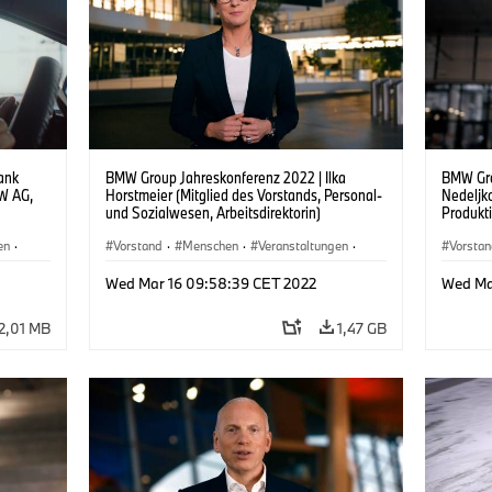
ank
BMW Group Jahreskonferenz 2022 | Ilka
BMW Gro
MW AG,
Horstmeier (Mitglied des Vorstands, Personal-
Nedeljko
und Sozialwesen, Arbeitsdirektorin)
Produkt
en
·
Vorstand
·
Menschen
·
Veranstaltungen
·
Vorsta
nd
Unternehmen
Untern
Wed Mar 16 09:58:39 CET 2022
Wed Ma
2,01 MB
1,47 GB