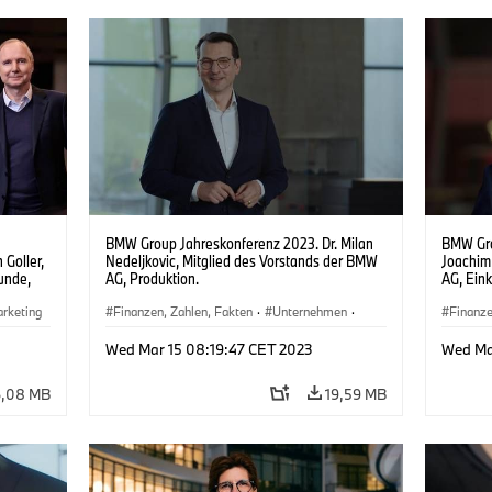
BMW Group Jahreskonferenz 2023. Dr. Milan
BMW Gro
 Goller,
Nedeljkovic, Mitglied des Vorstands der BMW
Joachim
unde,
AG, Produktion.
AG, Ein
arketing
Finanzen, Zahlen, Fakten
·
Unternehmen
·
Finanze
Veranstaltungen
·
Menschen
·
Vorstand
Veranst
Wed Mar 15 08:19:47 CET 2023
Wed Ma
6,08 MB
19,59 MB