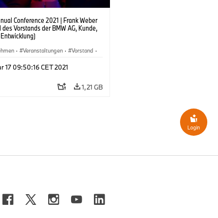
ual Conference 2021 | Frank Weber
ed des Vorstands der BMW AG, Kunde,
 Entwicklung)
ehmen
·
Veranstaltungen
·
Vorstand
·
en
r 17 09:50:16 CET 2021
1,21 GB
Login