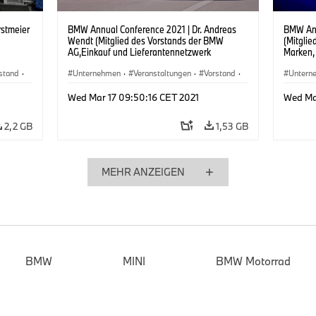
stmeier
BMW Annual Conference 2021 | Dr. Andreas
BMW Ann
Wendt (Mitglied des Vorstands der BMW
(Mitgli
AG,Einkauf und Lieferantennetzwerk
Marken,
rence
s
stand
·
Unternehmen
·
Veranstaltungen
·
Vorstand
·
Untern
Menschen
Mensch
Wed Mar 17 09:50:16 CET 2021
Wed Ma
2,2 GB
1,53 GB
MEHR ANZEIGEN
BMW
MINI
BMW Motorrad