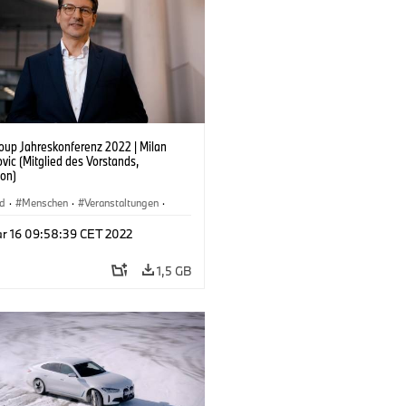
up Jahreskonferenz 2022 | Milan
vic (Mitglied des Vorstands,
ion)
nd
·
Menschen
·
Veranstaltungen
·
ehmen
r 16 09:58:39 CET 2022
1,5 GB