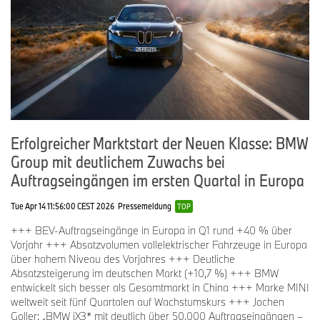
BMW Group BEV
111.027
+2,9%
220.540
Rolls-Royce
1.415
+9,4%
2.796
BMW Motorrad
61.309
-8,0%
105.909
1
BEV und
Erfolgreicher Marktstart der Neuen Klasse: BMW
PHEV
Group mit deutlichem Zuwachs bei
Auftragseingängen im ersten Quartal in Europa
BMW & MINI Absatz in den Regionen/Märkten
Tue Apr 14 11:56:00 CEST 2026
Pressemeldung
TOP
2. Quartal
Vergleich zum
Bis/per
+++ BEV-Auftragseingänge in Europa in Q1 rund +40 % über
2025
Vorjahr %
Vorjahr +++ Absatzvolumen vollelektrischer Fahrzeuge in Europa
Juni 2025
über hohem Niveau des Vorjahres +++ Deutliche
Absatzsteigerung im deutschen Markt (+10,7 %) +++ BMW
entwickelt sich besser als Gesamtmarkt in China +++ Marke MINI
Europa
255.910
+10,1%
497.778
weltweit seit fünf Quartalen auf Wachstumskurs +++ Jochen
Goller: „BMW iX3* mit deutlich über 50.000 Auftragseingängen –