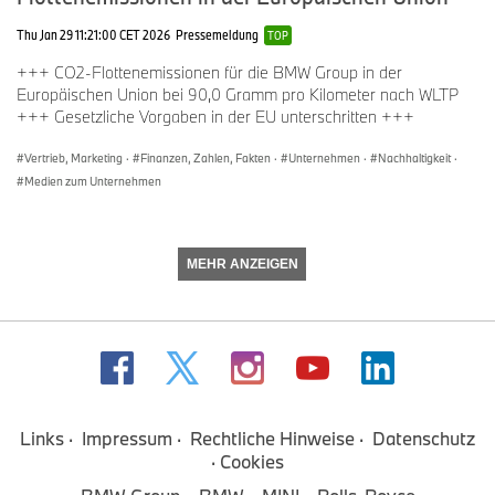
BMW Group Unternehmenskommunikation
Thu Jan 29 11:21:00 CET 2026
Pressemeldung
TOP
+++ CO2-Flottenemissionen für die BMW Group in der
Dr. Sina Unger, Kommunikation Vertrieb
Europäischen Union bei 90,0 Gramm pro Kilometer nach WLTP
+++ Gesetzliche Vorgaben in der EU unterschritten +++
Telefon: +49 151 601 47564
Vertrieb, Marketing
·
Finanzen, Zahlen, Fakten
·
Unternehmen
·
Nachhaltigkeit
·
E-Mail:
sina.unger@bmwgroup.com
Medien zum Unternehmen
Carolin Bachmann, Kommunikation Vertrieb
MEHR ANZEIGEN
Telefon: +49 151 601 38801
E-Mail:
carolin.bachmann@bmwgroup.com
Max-Morten Borgmann, Leiter Kommunikation Konzern,
Finanzen, Vertrieb
Links
Impressum
Rechtliche Hinweise
Datenschutz
Telefon: +49 89 382-24118
Cookies
E-Mail:
max-morten.borgmann@bmwgroup.com