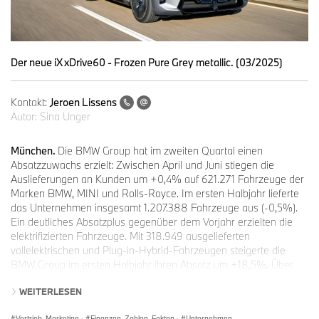
Der neue iX xDrive60 - Frozen Pure Grey metallic. (03/2025)
Kontakt:
Jeroen Lissens
Autor:
Sina Unger
München.
Die BMW Group hat im zweiten Quartal einen
Absatzzuwachs erzielt: Zwischen April und Juni stiegen die
Auslieferungen an Kunden um +0,4% auf 621.271 Fahrzeuge der
Marken BMW, MINI und Rolls-Royce. Im ersten Halbjahr lieferte
das Unternehmen insgesamt 1.207.388 Fahrzeuge aus (-0,5%).
Ein deutliches Absatzplus gegenüber dem Vorjahr erzielten die
elektrifizierten Fahrzeuge. Mit 318.949 ausgelieferten
vollelektrischen und Plug-in-Hybrid-Fahrzeugen steigerte die
BMW Group im ersten Halbjahr ihren Absatz um +18,5%. Über
alle Antriebstechnologien hinweg entwickelten sich die
WEITERLESEN
Auftragseingänge positiv, die in den ersten sechs Monaten
deutlich über dem Vorjahr lagen.
Vertrieb, Marketing
·
Finanzen, Zahlen, Fakten
·
Unternehmen