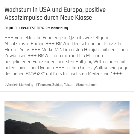
BMW Motorrad
105.909 Motorräder und Scooter an Kunden
Wachstum in USA und Europa, positive
(-6,3%).
Absatzimpulse durch Neue Klasse
Fri Jul 10 11:18:41 CEST 2026
Pressemeldung
BMW Group Absatz im 2. Quartal und per Juni 2025 auf einen Blick
+++ Vollelektrische Fahrzeuge in Q2 mit zweistelligem
Absatzplus in Europa +++ BMW in Deutschland auf Platz 2 bei
2. Quartal
Vergleich zum
Bis/per
Elektro-Autos +++ Marke MINI im ersten Halbjahr mit deutlichen
2025
Vorjahr %
Juni 2025
Zuwächsen +++ BMW Group mit rund 1,15 Millionen
ausgelieferten Fahrzeugen im ersten Halbjahr, Weltregionen mit
unterschiedlicher Dynamik +++ Jochen Goller: „Auftragseingänge
BMW Group Automobile
621.271
+0,4%
1.207.388
des neuen BMW iX3* auf Kurs für nächsten Meilenstein.“ +++
BMW
550.693
-2,6%
1.070.814
Vertrieb, Marketing
·
Finanzen, Zahlen, Fakten
·
Unternehmen
- BMW M GmbH
55.439
+7,8%
105.939
MINI
69.163
+33,1%
133.778
161.462
+10,2%
318.949
1
BMW Group elektrifiziert