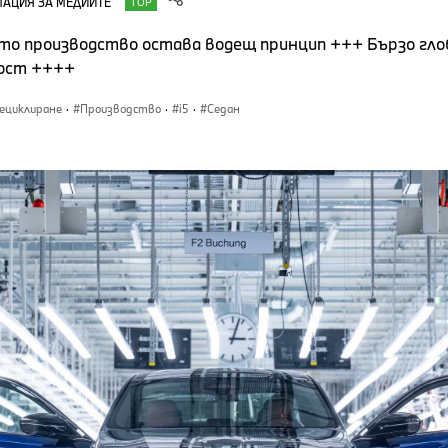
АЦИЯ ЗА МЕДИИТЕ
TOP
то производство остава водещ принцип +++ Бързо гло
ост ++++
ециклиране
·
Производство
·
i5
·
Седан