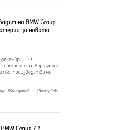
аводът на BMW Group
батерии за новото
 декември +++
вен интелект и виртуална
ство: производство на
logy
·
Корпоративни
·
Battery Cells
 BMW Серия 7 в