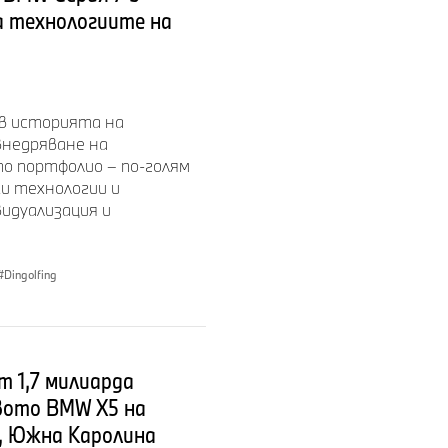
а технологиите на
в историята на
внедряване на
о портфолио – по-голям
ки технологии и
идуализация и
Dingolfing
 1,7 милиарда
вото BMW X5 на
, Южна Каролина