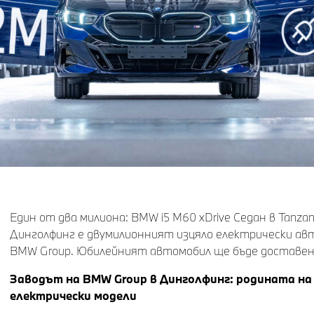
Един от два милиона: BMW i5 M60 xDrive Седан в Tanzani
Динголфинг е двумилионният изцяло електрически ав
BMW Group. Юбилейният автомобил ще бъде доставен 
Заводът на BMW Group в Динголфинг: родината на
електрически модели