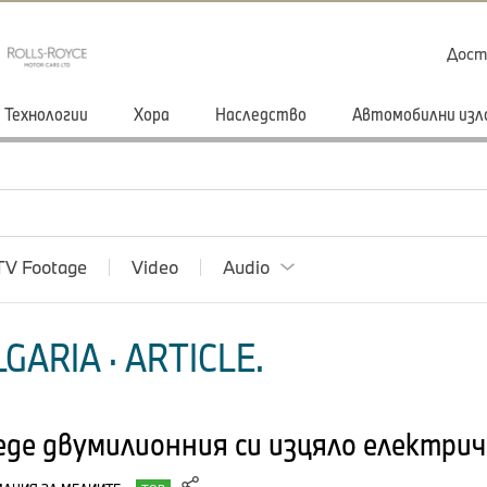
Дост
Технологии
Хора
Наследство
Автомобилни изл
TV Footage
Video
Audio
GARIA · ARTICLE.
де двумилионния си изцяло електри