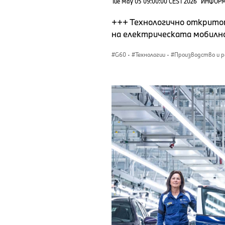
Tue May 05 09:00:00 CEST 2026
ИНФОРМ
+++ Технологично открито
на електрическата мобилн
G60
·
Технологии
·
Производство и р