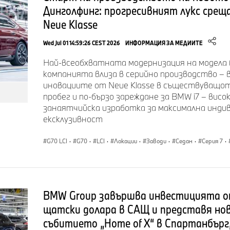
Динголфинг: прогресивният лукс срещ
Neue Klasse
Wed Jul 01 14:59:26 CEST 2026
ИНФОРМАЦИЯ ЗА МЕДИИТЕ
Най-всеобхватната модернизация на модела 
компанията влиза в серийно производство – 
иновациите от Neue Klasse в съществуващот
пробег и по-бързо зареждане за BMW i7 – висо
занаятчийска изработка за максимална индив
ексклузивност
G70 LCI
·
G70
·
LCI
·
Локации
·
Заводи
·
Седан
·
Серия 7
·
BMW Group завършва инвестицията от
щатски долара в САЩ и представя но
събитието „Home of X“ в Спартанбърг