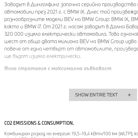
Заводът в Динголфинг започна серийно производство 
автомобили през 2021 г. с BMW iX. Днес той произвеж
разнообразните модели BEV на BMW Group: BMW iX, BMW
както и BMW i7. От 2021 г. насам заводът в Долна Бава
320 000 изцяло електрически автомобила. Това означав
шест от общо двата милиона BEV на BMW Group идва о
повече от една четвърт от автомобилите, произведен
ще бъдат изцяло електрически.
Ясна стратегия с максимална гъвкавост
Като част от инициативата си BMW iFACTORY, BMW G
следва технологично неутрален подход в своите завод
SHOW ENTIRE TEXT
задвижващи системи се произвеждат гъвкаво заедно 
линия. От няколко години насам поне един изцяло еле
поточната линия във всеки немски завод на BMW Grou
мобилност се е превърнала в норма в производствена
CO2 EMISSIONS & CONSUMPTION.
По този начин BMW Group допринася значително за то
второто по обеми място за производство на електри
Комбиниран разход на енергия: 19,5–19,4 кВтч/100 км (WLTP); 