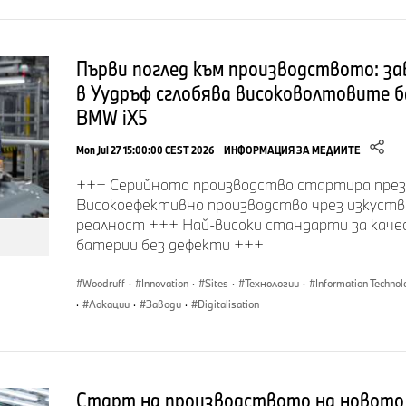
Първи поглед към производството: з
в Уудръф сглобява високоволтовите 
BMW iX5
Mon Jul 27 15:00:00 CEST 2026
ИНФОРМАЦИЯ ЗА МЕДИИТЕ
+++ Серийното производство стартира през
Високоефективно производство чрез изкуст
реалност +++ Най-високи стандарти за каче
батерии без дефекти +++
Woodruff
·
Innovation
·
Sites
·
Технологии
·
Information Techno
·
Локации
·
Заводи
·
Digitalisation
Старт на производството на новото