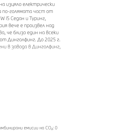
на изцяло електрически
да по-голямата част от
 i5 Седан и Туринг,
рия вече е произвел над
а, че близо един на всеки
т Динголфинг. До 2025 г.
и в завода в Динголфинг,
roup продължава да
и: автомобили с различни
на една производствена
ктрически модел слиза от
p, а електрическата
та мрежа на компанията.
ва Германия днес да бъде
чески автомобили в
комбинирани емисии на CO₂: 0