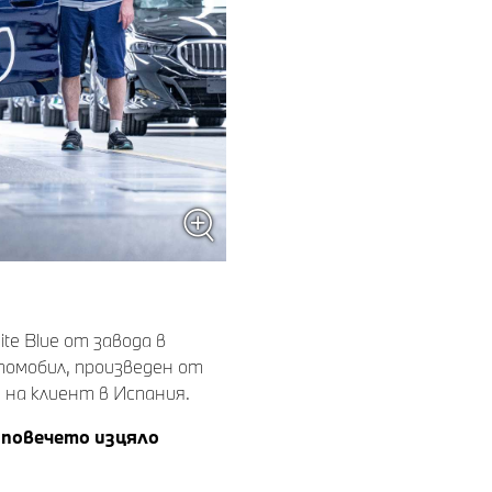
te Blue от завода в
томобил, произведен от
на клиент в Испания.
 повечето изцяло