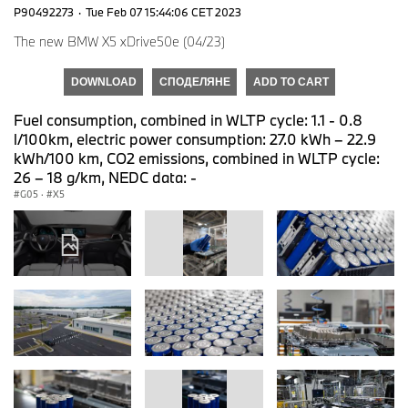
P90492273
·
Tue Feb 07 15:44:06 CET 2023
The new BMW X5 xDrive50e (04/23)
DOWNLOAD
СПОДЕЛЯНЕ
ADD TO CART
Fuel consumption, combined in WLTP cycle: 1.1 - 0.8
l/100km, electric power consumption: 27.0 kWh – 22.9
kWh/100 km, CO2 emissions, combined in WLTP cycle:
26 – 18 g/km, NEDC data: -
G05
·
X5