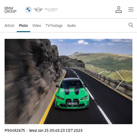
Article
Photo
Video
TV Footage
Audio
P90492675
·
Wed Jan 25 05:43:23 CET 2023