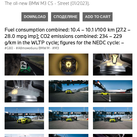
The all-new BMW M3 CS - Street (01/2023).
DOWNLOAD
СПОДЕЛЯНЕ
ADD TO CART
Fuel consumption combined: 10.4 – 10.1 l/100 km [27.2 –
28.0 mpg imp]; CO2 emissions combined: 234 – 229
g/km in the WLTP cycle; figures for the NEDC cycle: –
G80
·
Автомобили BMW M
·
M3