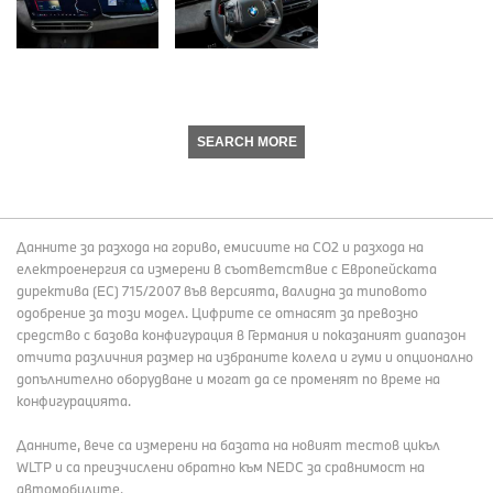
SEARCH MORE
Данните за разхода на гориво, емисиите на СО2 и разхода на
електроенергия са измерени в съответствие с Европейската
директива (EC) 715/2007 във версията, валидна за типовото
одобрение за този модел. Цифрите се отнасят за превозно
средство с базова конфигурация в Германия и показаният диапазон
отчита различния размер на избраните колела и гуми и опционално
допълнително оборудване и могат да се променят по време на
конфигурацията.
Данните, вече са измерени на базата на новият тестов цикъл
WLTP и са преизчислени обратно към NEDC за сравнимост на
автомобилите.