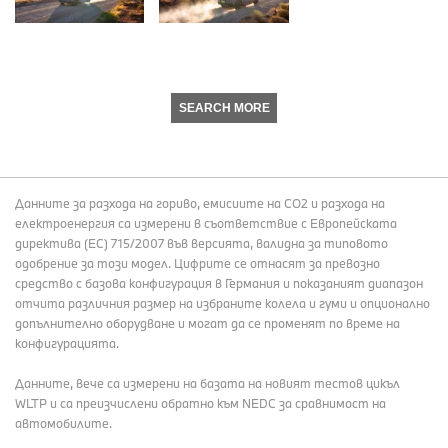
SEARCH MORE
Данните за разхода на гориво, емисиите на СО2 и разхода на
електроенергия са измерени в съответствие с Европейската
директива (EC) 715/2007 във версията, валидна за типовото
одобрение за този модел. Цифрите се отнасят за превозно
средство с базова конфигурация в Германия и показаният диапазон
отчита различния размер на избраните колела и гуми и опционално
допълнително оборудване и могат да се променят по време на
конфигурацията.
Данните, вече са измерени на базата на новият тестов цикъл
WLTP и са преизчислени обратно към NEDC за сравнимост на
автомобилите.