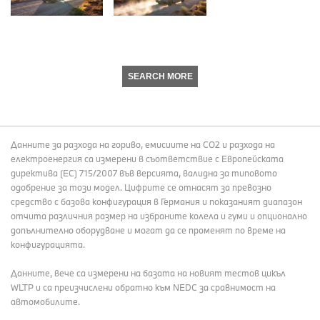
SEARCH MORE
Данните за разхода на гориво, емисиите на СО2 и разхода на
електроенергия са измерени в съответствие с Европейската
директива (EC) 715/2007 във версията, валидна за типовото
одобрение за този модел. Цифрите се отнасят за превозно
средство с базова конфигурация в Германия и показаният диапазон
отчита различния размер на избраните колела и гуми и опционално
допълнително оборудване и могат да се променят по време на
конфигурацията.
Данните, вече са измерени на базата на новият тестов цикъл
WLTP и са преизчислени обратно към NEDC за сравнимост на
автомобилите.