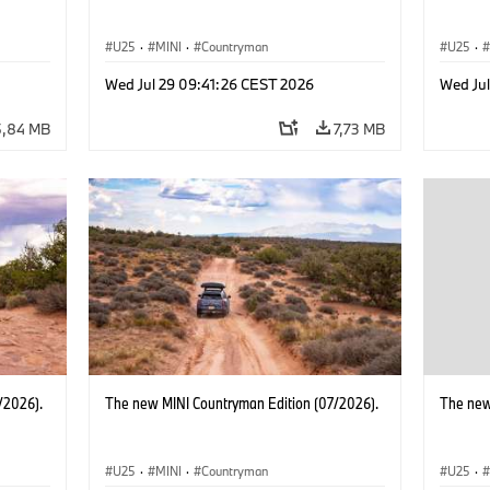
U25
·
MINI
·
Countryman
U25
·
Wed Jul 29 09:41:26 CEST 2026
Wed Ju
5,84 MB
7,73 MB
/2026).
The new MINI Countryman Edition (07/2026).
The new
U25
·
MINI
·
Countryman
U25
·