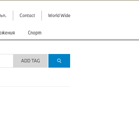
ъп.
Contact
World Wide
ожения
Спорт
ADD TAG