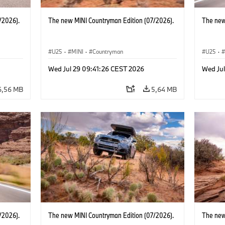
/2026).
The new MINI Countryman Edition (07/2026).
The new
U25
·
MINI
·
Countryman
U25
·
Wed Jul 29 09:41:26 CEST 2026
Wed Ju
6,56 MB
5,64 MB
/2026).
The new MINI Countryman Edition (07/2026).
The new