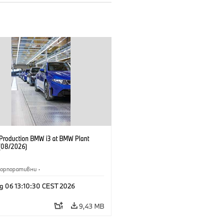
f Production BMW i3 at BMW Plant
(08/2026)
Корпоративни
·
жби и маркетинг
·
Заводи
·
g 06 13:10:30 CEST 2026
и
·
i3
·
BMW i
9,43 MB