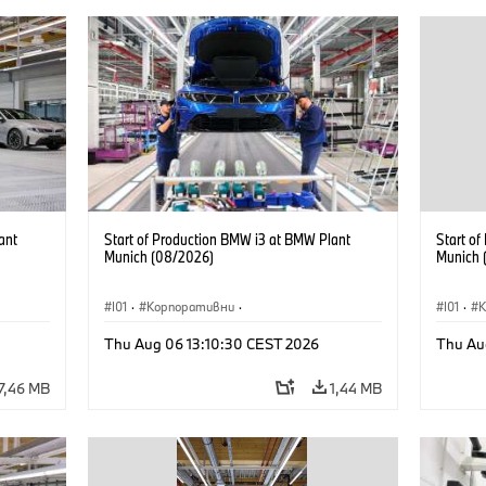
ant
Start of Production BMW i3 at BMW Plant
Start o
Munich (08/2026)
Munich 
I01
·
Корпоративни
·
I01
·
Продажби и маркетинг
·
Заводи
·
Прода
Thu Aug 06 13:10:30 CEST 2026
Thu Au
Локации
·
i3
·
BMW i
Локаци
7,46 MB
1,44 MB