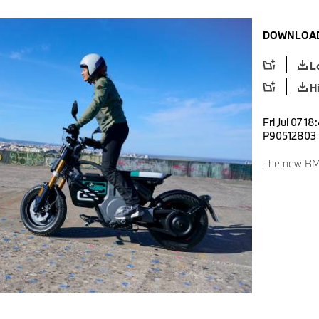
DOWNLOAD
L
H
Fri Jul 07 1
P90512803
The new BM