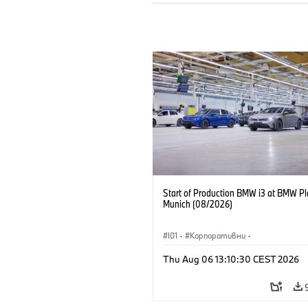
Start of Production BMW i3 at BMW Pl
Munich (08/2026)
I01
·
Корпоративни
·
Продажби и маркетинг
·
Заводи
·
Thu Aug 06 13:10:30 CEST 2026
Локации
·
i3
·
BMW i