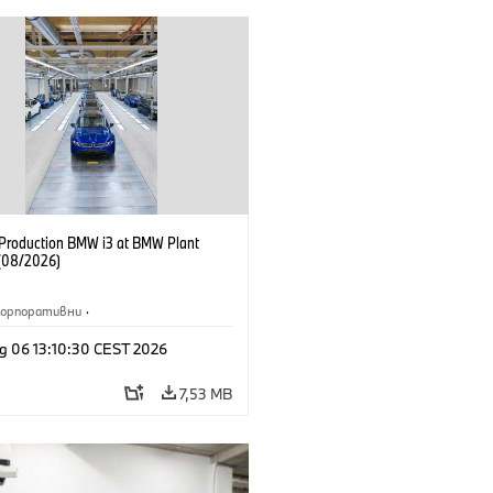
f Production BMW i3 at BMW Plant
(08/2026)
Корпоративни
·
жби и маркетинг
·
Заводи
·
g 06 13:10:30 CEST 2026
и
·
i3
·
BMW i
7,53 MB