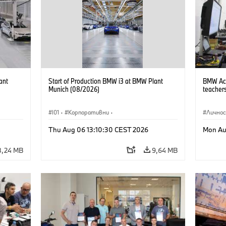
ant
Start of Production BMW i3 at BMW Plant
BMW Acad
Munich (08/2026)
teachers
I01
·
Корпоративни
·
Лично
Продажби и маркетинг
·
Заводи
·
Thu Aug 06 13:10:30 CEST 2026
Mon Au
Локации
·
i3
·
BMW i
8,24 MB
9,64 MB