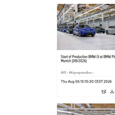
Start of Production BMW i3 at BMW Pl
Munich (08/2026)
I01
·
Корпоративни
·
Продажби и маркетинг
·
Заводи
·
Thu Aug 06 13:10:30 CEST 2026
Локации
·
i3
·
BMW i