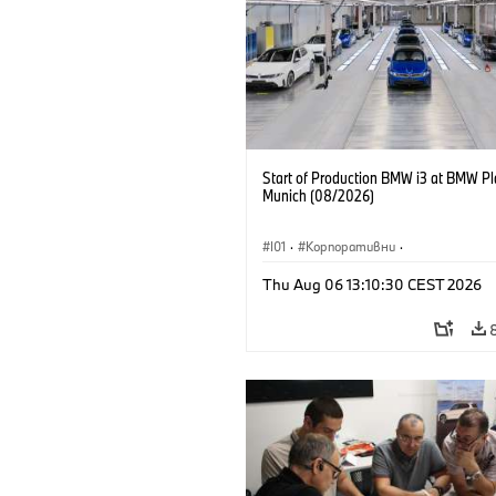
Start of Production BMW i3 at BMW Pl
Munich (08/2026)
I01
·
Корпоративни
·
Продажби и маркетинг
·
Заводи
·
Thu Aug 06 13:10:30 CEST 2026
Локации
·
i3
·
BMW i