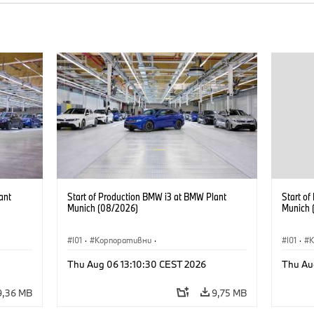
ant
Start of Production BMW i3 at BMW Plant
Start o
Munich (08/2026)
Munich 
I01
·
Корпоративни
·
I01
·
Продажби и маркетинг
·
Заводи
·
Прода
Thu Aug 06 13:10:30 CEST 2026
Thu Au
Локации
·
i3
·
BMW i
Локаци
9,36 MB
9,75 MB