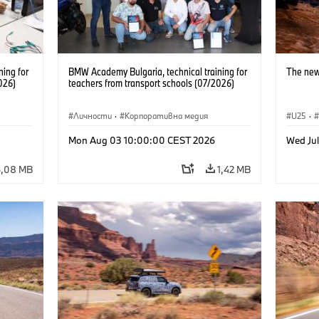
ning for
BMW Academy Bulgaria, technical training for
The new
026)
teachers from transport schools (07/2026)
Личности
·
Корпоративна медия
U25
·
Mon Aug 03 10:00:00 CEST 2026
Wed Ju
6,08 MB
1,42 MB