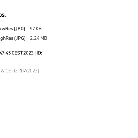
S.
owRes (JPG)
97 KB
ighRes (JPG)
2,24 MB
8:47:45 CEST 2023 | ID:
W CE 02. (07/2023)