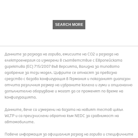
SEARCH MORE
Данните за разхода на гориво, емисиите на СО2 и разхода на
електроенергия са измерени в съответствие с Европейската
директива (EC) 715/2007 във версията, валидна за типовото
одобрение за този модел. Цифрите се отнасят за превозно
средство с базова конфигурация в Германия и показаният диапазон
отчита различния размер на избраните колела и гуми и опционално
допълнително оборудване и могат да се променят по време на
конфигурацията.
Данните, вече са измерени на базата на новият тестов цикъл
WLTP и са преизчислени обратно към NEDC за сравнимост на
автомобилите.
Повече информация за официалния разход на гориво и специфичните