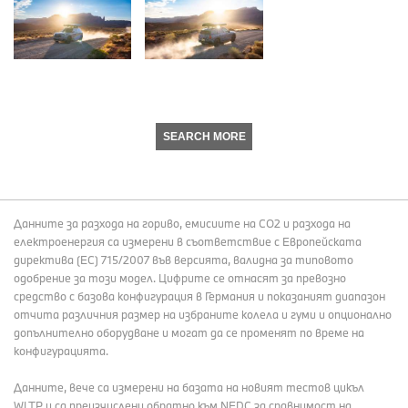
SEARCH MORE
Данните за разхода на гориво, емисиите на СО2 и разхода на
електроенергия са измерени в съответствие с Европейската
директива (EC) 715/2007 във версията, валидна за типовото
одобрение за този модел. Цифрите се отнасят за превозно
средство с базова конфигурация в Германия и показаният диапазон
отчита различния размер на избраните колела и гуми и опционално
допълнително оборудване и могат да се променят по време на
конфигурацията.
Данните, вече са измерени на базата на новият тестов цикъл
WLTP и са преизчислени обратно към NEDC за сравнимост на