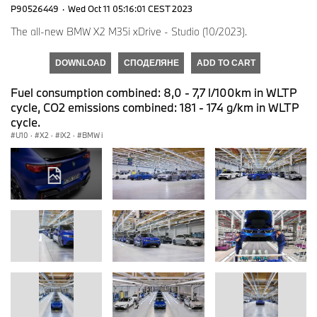
P90526449
·
Wed Oct 11 05:16:01 CEST 2023
The all-new BMW X2 M35i xDrive - Studio (10/2023).
DOWNLOAD
СПОДЕЛЯНЕ
ADD TO CART
Fuel consumption combined: 8,0 - 7,7 l/100km in WLTP
cycle, CO2 emissions combined: 181 - 174 g/km in WLTP
cycle.
U10
·
X2
·
iX2
·
BMW i