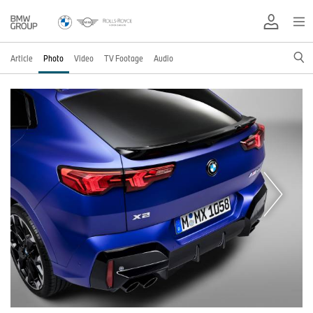
Article
Photo
Video
TV Footage
Audio