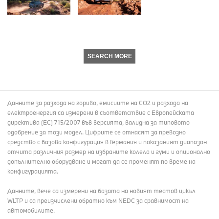
SEARCH MORE
Данните за разхода на гориво, емисиите на СО2 и разхода на
електроенергия са измерени в съответствие с Европейската
директива (EC) 715/2007 във версията, валидна за типовото
одобрение за този модел. Цифрите се отнасят за превозно
средство с базова конфигурация в Германия и показаният диапазон
отчита различния размер на избраните колела и гуми и опционално
допълнително оборудване и могат да се променят по време на
конфигурацията.
Данните, вече са измерени на базата на новият тестов цикъл
WLTP и са преизчислени обратно към NEDC за сравнимост на
автомобилите.