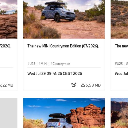
/2026).
The new MINI Countryman Edition (07/2026).
The new
U25
·
MINI
·
Countryman
U25
·
Wed Jul 29 09:41:26 CEST 2026
Wed Ju
7,22 MB
5,58 MB