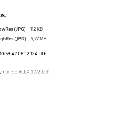
S.
owRes (JPG)
112 KB
ighRes (JPG)
5,77 MB
10:53:42 CET 2024 | ID:
yman SE ALL4 (10/2023).