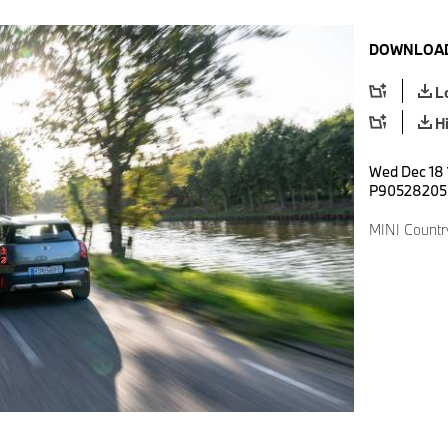
DOWNLOAD
L
H
Wed Dec 18 
P90528205
MINI Countr