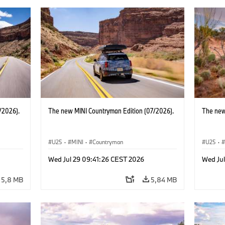
/2026).
The new MINI Countryman Edition (07/2026).
The new
U25
·
MINI
·
Countryman
U25
·
Wed Jul 29 09:41:26 CEST 2026
Wed Ju
5,8 MB
5,84 MB