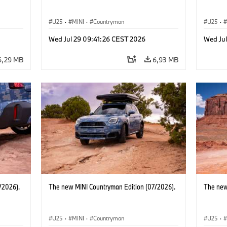
U25
·
MINI
·
Countryman
U25
·
Wed Jul 29 09:41:26 CEST 2026
Wed Ju
6,29 MB
6,93 MB
/2026).
The new MINI Countryman Edition (07/2026).
The new
U25
·
MINI
·
Countryman
U25
·