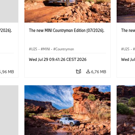
/2026).
The new MINI Countryman Edition (07/2026).
The new
U25
·
MINI
·
Countryman
U25
·
Wed Jul 29 09:41:26 CEST 2026
Wed Ju
5,96 MB
6,76 MB