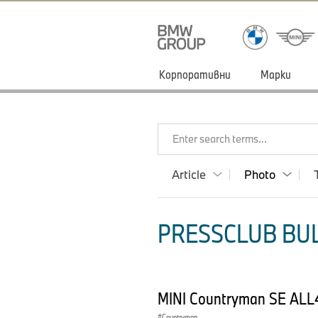
Корпоративни
Марки
Enter search terms...
Article
Photo
PRESSCLUB BUL
MINI Countryman SE ALL4
Countryman