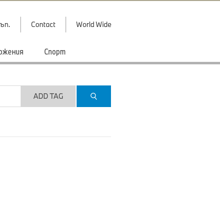
ъп.
Contact
World Wide
ожения
Спорт
ADD TAG