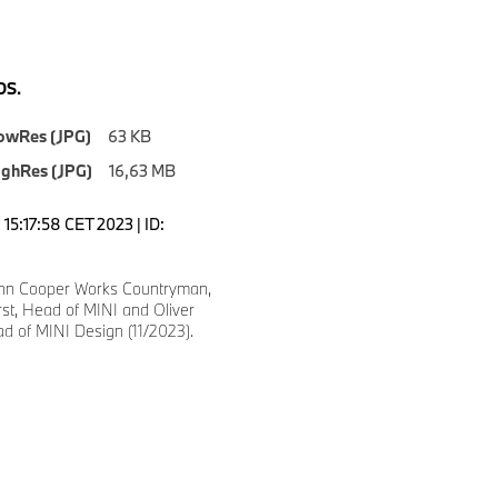
S.
owRes (JPG)
63 KB
ighRes (JPG)
16,63 MB
15:17:58 CET 2023 | ID:
hn Cooper Works Countryman,
st, Head of MINI and Oliver
d of MINI Design (11/2023).