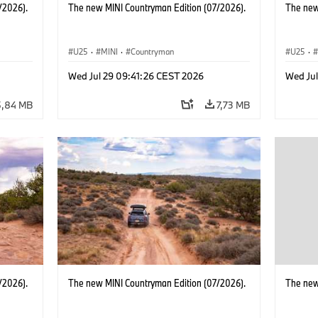
/2026).
The new MINI Countryman Edition (07/2026).
The new
U25
·
MINI
·
Countryman
U25
·
Wed Jul 29 09:41:26 CEST 2026
Wed Ju
5,84 MB
7,73 MB
/2026).
The new MINI Countryman Edition (07/2026).
The new