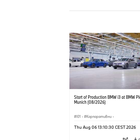
Start of Production BMW i3 at BMW Pl
Munich (08/2026)
I01
·
Корпоративни
·
Продажби и маркетинг
·
Заводи
·
Thu Aug 06 13:10:30 CEST 2026
Локации
·
i3
·
BMW i