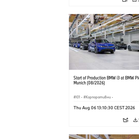
Start of Production BMW i3 at BMW Pl
Munich (08/2026)
I01
·
Корпоративни
·
Продажби и маркетинг
·
Заводи
·
Thu Aug 06 13:10:30 CEST 2026
Локации
·
i3
·
BMW i