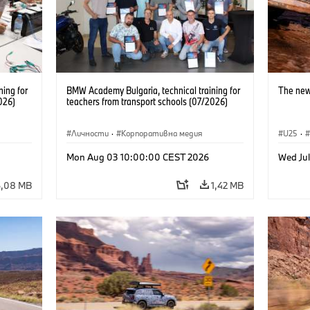
ning for
BMW Academy Bulgaria, technical training for
The new
026)
teachers from transport schools (07/2026)
Личности
·
Корпоративна медия
U25
·
Mon Aug 03 10:00:00 CEST 2026
Wed Ju
6,08 MB
1,42 MB