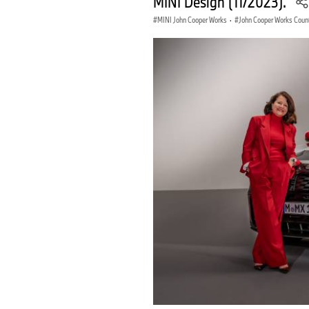
MINI Design (11/2023).
MINI John Cooper Works
·
John Cooper Works Cou