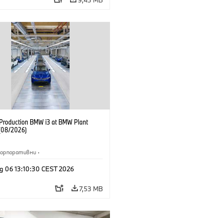
f Production BMW i3 at BMW Plant
(08/2026)
Корпоративни
·
жби и маркетинг
·
Заводи
·
g 06 13:10:30 CEST 2026
и
·
i3
·
BMW i
7,53 MB