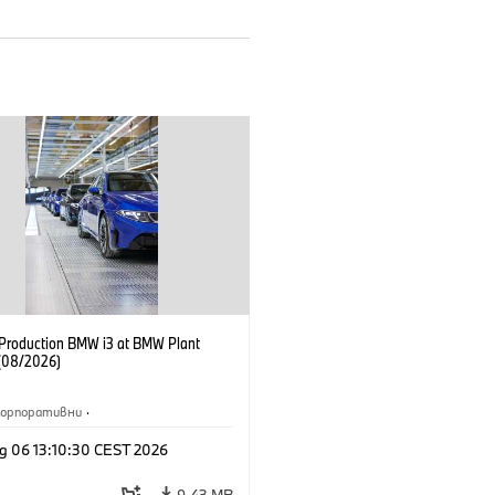
f Production BMW i3 at BMW Plant
(08/2026)
Корпоративни
·
жби и маркетинг
·
Заводи
·
g 06 13:10:30 CEST 2026
и
·
i3
·
BMW i
9,43 MB