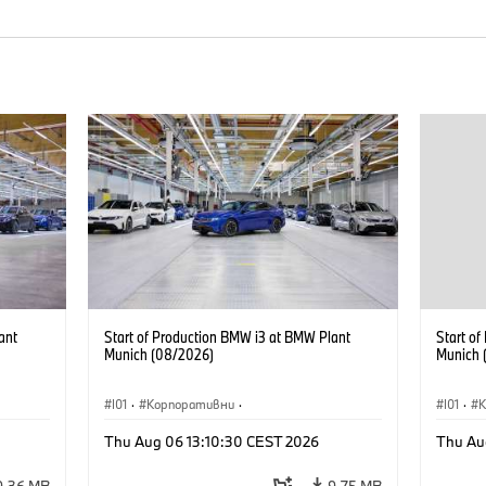
ant
Start of Production BMW i3 at BMW Plant
Start o
Munich (08/2026)
Munich 
I01
·
Корпоративни
·
I01
·
Продажби и маркетинг
·
Заводи
·
Прода
Thu Aug 06 13:10:30 CEST 2026
Thu Au
Локации
·
i3
·
BMW i
Локаци
9,36 MB
9,75 MB