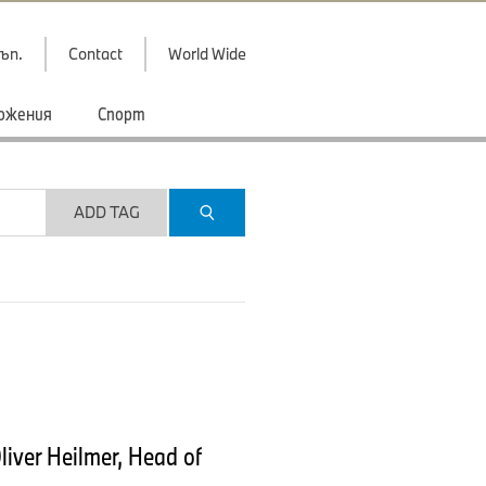
ъп.
Contact
World Wide
ожения
Спорт
ADD TAG
iver Heilmer, Head of