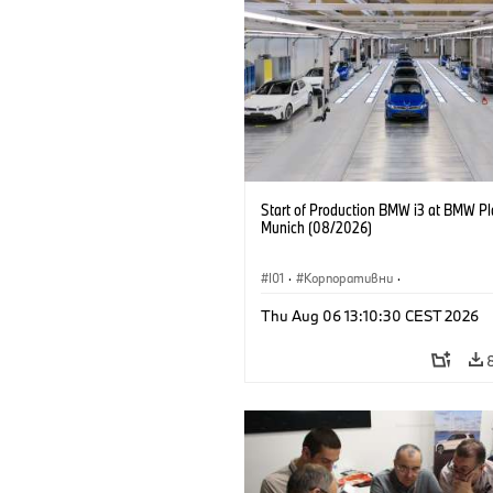
Start of Production BMW i3 at BMW Pl
Munich (08/2026)
I01
·
Корпоративни
·
Продажби и маркетинг
·
Заводи
·
Thu Aug 06 13:10:30 CEST 2026
Локации
·
i3
·
BMW i