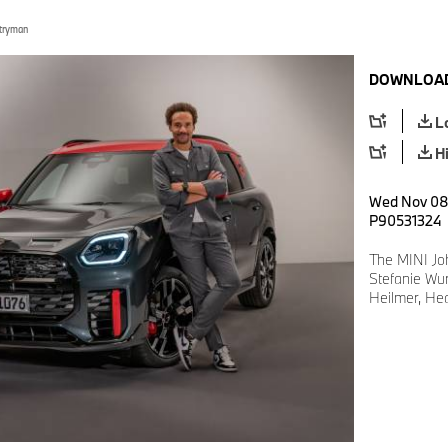
ntryman
DOWNLOAD
L
H
Wed Nov 08 
P90531324
The MINI Jo
Stefanie Wur
Heilmer, Hea