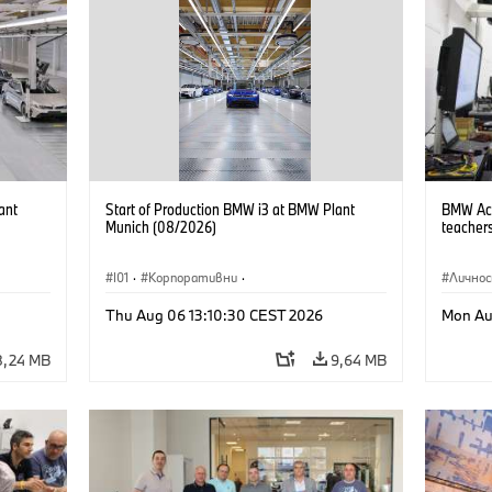
ant
Start of Production BMW i3 at BMW Plant
BMW Acad
Munich (08/2026)
teachers
I01
·
Корпоративни
·
Лично
Продажби и маркетинг
·
Заводи
·
Thu Aug 06 13:10:30 CEST 2026
Mon Au
Локации
·
i3
·
BMW i
8,24 MB
9,64 MB