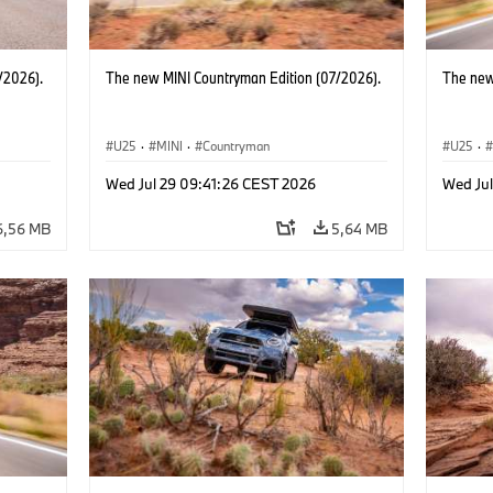
/2026).
The new MINI Countryman Edition (07/2026).
The new
U25
·
MINI
·
Countryman
U25
·
Wed Jul 29 09:41:26 CEST 2026
Wed Ju
6,56 MB
5,64 MB