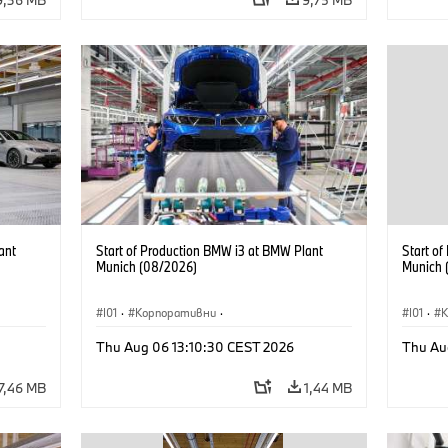
ant
Start of Production BMW i3 at BMW Plant
Start o
Munich (08/2026)
Munich 
I01
·
Корпоративни
·
I01
·
Продажби и маркетинг
·
Заводи
·
Прода
Thu Aug 06 13:10:30 CEST 2026
Thu Au
Локации
·
i3
·
BMW i
Локаци
7,46 MB
1,44 MB