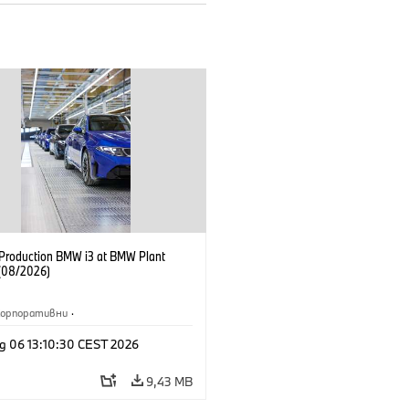
f Production BMW i3 at BMW Plant
(08/2026)
Корпоративни
·
жби и маркетинг
·
Заводи
·
g 06 13:10:30 CEST 2026
и
·
i3
·
BMW i
9,43 MB