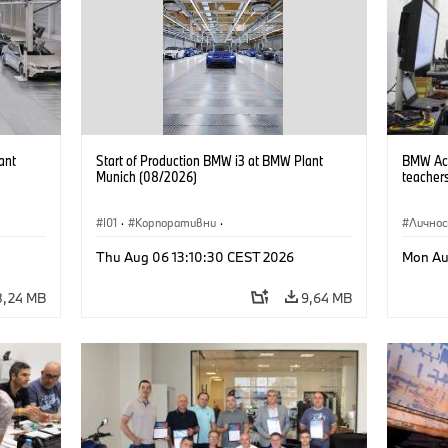
ant
Start of Production BMW i3 at BMW Plant
BMW Acad
Munich (08/2026)
teachers
I01
·
Корпоративни
·
Лично
Продажби и маркетинг
·
Заводи
·
Thu Aug 06 13:10:30 CEST 2026
Mon Au
Локации
·
i3
·
BMW i
8,24 MB
9,64 MB