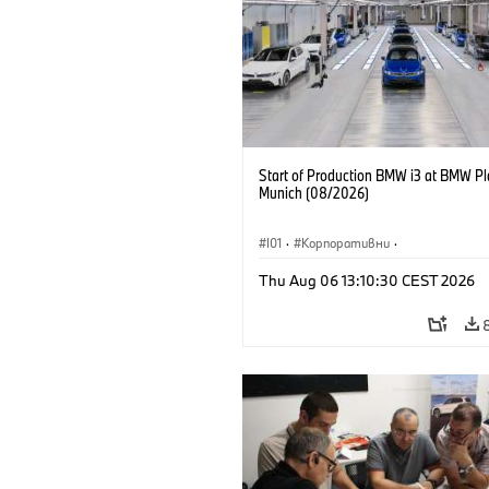
Start of Production BMW i3 at BMW Pl
Munich (08/2026)
I01
·
Корпоративни
·
Продажби и маркетинг
·
Заводи
·
Thu Aug 06 13:10:30 CEST 2026
Локации
·
i3
·
BMW i