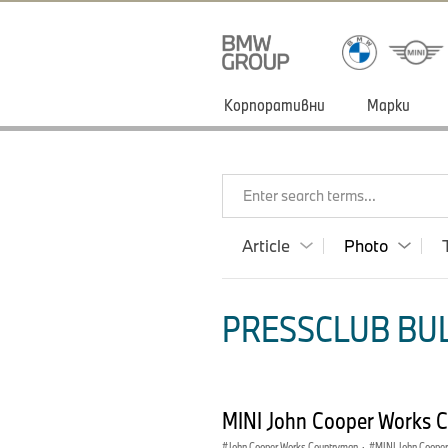
Корпоративни
Марки
Enter search terms...
Article
Photo
PRESSCLUB BUL
MINI John Cooper Works 
John Cooper Works Countryman
·
MINI John Coope