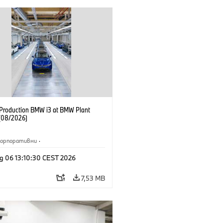
f Production BMW i3 at BMW Plant
(08/2026)
Корпоративни
·
жби и маркетинг
·
Заводи
·
g 06 13:10:30 CEST 2026
и
·
i3
·
BMW i
7,53 MB