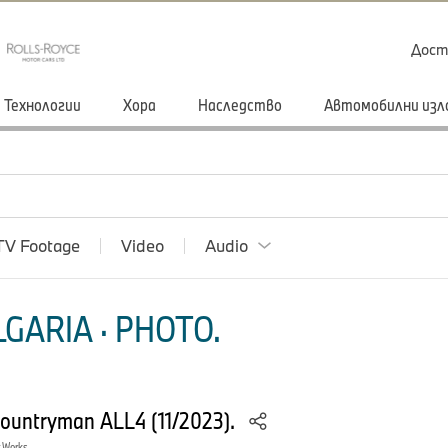
Дост
Технологии
Хора
Наследство
Автомобилни изл
TV Footage
Video
Audio
GARIA · PHOTO.
Countryman ALL4 (11/2023).
r Works