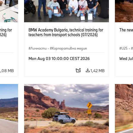
ning for
BMW Academy Bulgaria, technical training for
The new
026)
teachers from transport schools (07/2026)
Личности
·
Корпоративна медия
U25
·
Mon Aug 03 10:00:00 CEST 2026
Wed Ju
6,08 MB
1,42 MB