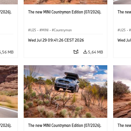
/2026).
The new MINI Countryman Edition (07/2026).
The new
U25
·
MINI
·
Countryman
U25
·
Wed Jul 29 09:41:26 CEST 2026
Wed Ju
6,56 MB
5,64 MB
/2026).
The new MINI Countryman Edition (07/2026).
The new