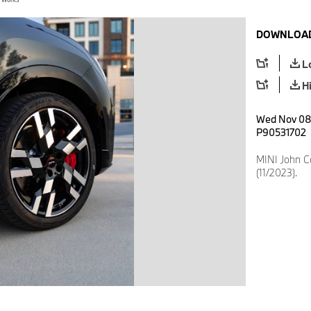
DOWNLOAD
L
H
Wed Nov 08 
P90531702
MINI John 
(11/2023).