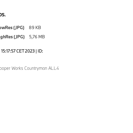
S.
owRes (JPG)
89 KB
ighRes (JPG)
5,76 MB
15:17:57 CET 2023 | ID:
Cooper Works Countryman ALL4