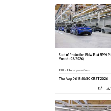
Start of Production BMW i3 at BMW Pl
Munich (08/2026)
I01
·
Корпоративни
·
Продажби и маркетинг
·
Заводи
·
Thu Aug 06 13:10:30 CEST 2026
Локации
·
i3
·
BMW i