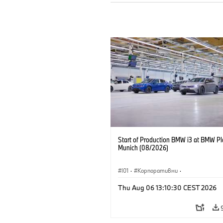
Start of Production BMW i3 at BMW Pl
Munich (08/2026)
I01
·
Корпоративни
·
Продажби и маркетинг
·
Заводи
·
Thu Aug 06 13:10:30 CEST 2026
Локации
·
i3
·
BMW i