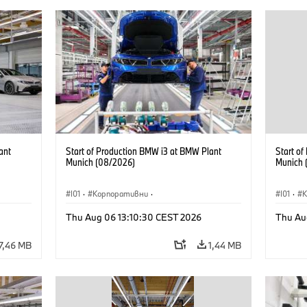
ant
Start of Production BMW i3 at BMW Plant
Start o
Munich (08/2026)
Munich 
I01
·
Корпоративни
·
I01
·
Продажби и маркетинг
·
Заводи
·
Прода
Thu Aug 06 13:10:30 CEST 2026
Thu Au
Локации
·
i3
·
BMW i
Локаци
7,46 MB
1,44 MB