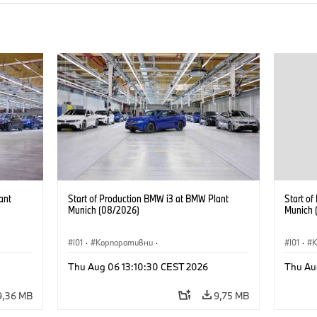
ant
Start of Production BMW i3 at BMW Plant
Start o
Munich (08/2026)
Munich 
I01
·
Корпоративни
·
I01
·
Продажби и маркетинг
·
Заводи
·
Прода
Thu Aug 06 13:10:30 CEST 2026
Thu Au
Локации
·
i3
·
BMW i
Локаци
9,36 MB
9,75 MB