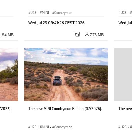
U25
·
MINI
·
Countryman
U25
·
Wed Jul 29 09:41:26 CEST 2026
Wed Ju
5,84 MB
7,73 MB
/2026).
The new MINI Countryman Edition (07/2026).
The new
U25
·
MINI
·
Countryman
U25
·