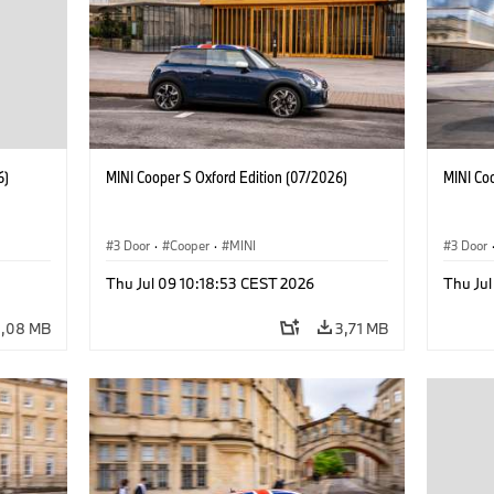
6)
MINI Cooper S Oxford Edition (07/2026)
MINI Co
3 Door
·
Cooper
·
MINI
3 Door
Thu Jul 09 10:18:53 CEST 2026
Thu Jul
3,08 MB
3,71 MB