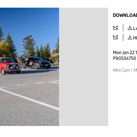
DOWNLOAD
L
H
Mon Jan 22 1
P90534750
Mini Gen I M