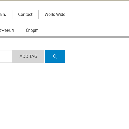
ъп.
Contact
World Wide
ожения
Спорт
ADD TAG