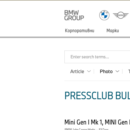
Корпоративни
Марки
Enter search terms...
Article
Photo
PRESSCLUB BUL
Mini Gen I Mk 1, MINI Gen
MINI John Cooper Works
·
3 Door