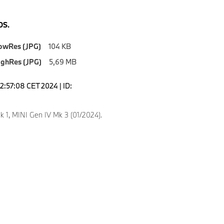
S.
owRes (JPG)
104 KB
ighRes (JPG)
5,69 MB
2:57:08 CET 2024 | ID:
k 1, MINI Gen IV Mk 3 (01/2024).