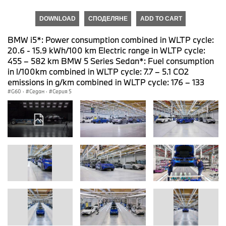
DOWNLOAD
СПОДЕЛЯНЕ
ADD TO CART
BMW i5*: Power consumption combined in WLTP cycle:
20.6 - 15.9 kWh/100 km Electric range in WLTP cycle:
455 – 582 km BMW 5 Series Sedan*: Fuel consumption
in l/100km combined in WLTP cycle: 7.7 – 5.1 CO2
emissions in g/km combined in WLTP cycle: 176 – 133
G60
·
Седан
·
Серия 5