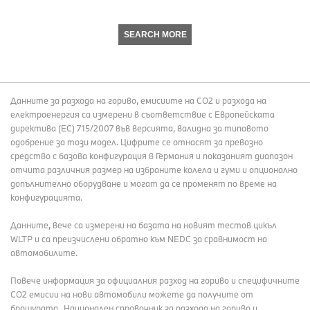
SEARCH MORE
Данните за разхода на гориво, емисиите на СО2 и разхода на
електроенергия са измерени в съответствие с Европейската
директива (EC) 715/2007 във версията, валидна за типовото
одобрение за този модел. Цифрите се отнасят за превозно
средство с базова конфигурация в Германия и показаният диапазон
отчита различния размер на избраните колела и гуми и опционално
допълнително оборудване и могат да се променят по време на
конфигурацията.
Данните, вече са измерени на базата на новият тестов цикъл
WLTP и са преизчислени обратно към NEDC за сравнимост на
автомобилите.
Повече информация за официалния разход на гориво и специфичните
СО2 емисии на нови автомобили можете да получите от
брошурата „Национален справочник за разхода на гориво и