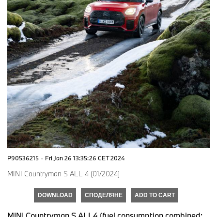
P90536215
·
Fri Jan 26 13:35:26 CET 2024
MINI Countryman S ALL 4 (01/2024)
DOWNLOAD
СПОДЕЛЯНЕ
ADD TO CART
MINI Countryman S ALL4 (fuel consumption combined: