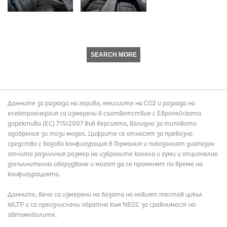
SEARCH MORE
Данните за разхода на гориво, емисиите на СО2 и разхода на
електроенергия са измерени в съответствие с Европейската
директива (EC) 715/2007 във версията, валидна за типовото
одобрение за този модел. Цифрите се отнасят за превозно
средство с базова конфигурация в Германия и показаният диапазон
отчита различния размер на избраните колела и гуми и опционално
допълнително оборудване и могат да се променят по време на
конфигурацията.
Данните, вече са измерени на базата на новият тестов цикъл
WLTP и са преизчислени обратно към NEDC за сравнимост на
автомобилите.