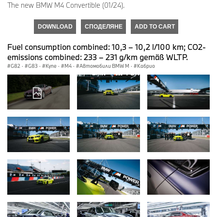
The new BMW M4 Convertible (01/24).
DOWNLOAD
СПОДЕЛЯНЕ
ADD TO CART
Fuel consumption combined: 10,3 – 10,2 l/100 km; CO2-
emissions combined: 233 – 231 g/km gemäß WLTP.
G82
·
G83
·
Купе
·
M4
·
Автомобили BMW M
·
Кабрио