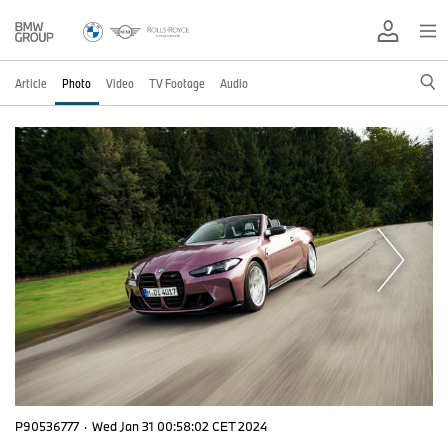
Article
Photo
Video
TV Footage
Audio
P90536777
·
Wed Jan 31 00:58:02 CET 2024