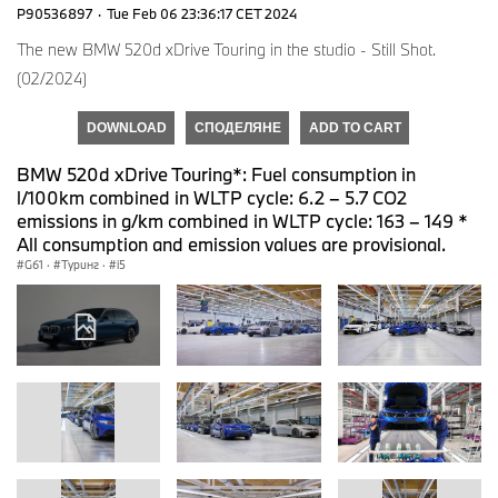
P90536897
·
Tue Feb 06 23:36:17 CET 2024
The new BMW 520d xDrive Touring in the studio - Still Shot.
(02/2024)
DOWNLOAD
СПОДЕЛЯНЕ
ADD TO CART
BMW 520d xDrive Touring*: Fuel consumption in
l/100km combined in WLTP cycle: 6.2 – 5.7 CO2
emissions in g/km combined in WLTP cycle: 163 – 149 *
All consumption and emission values are provisional.
G61
·
Туринг
·
i5